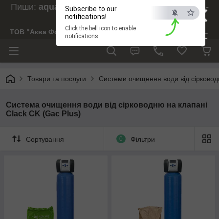
×
Пиши:
aquaforesight@gmail.com
, Дзвони:
073-
Subscribe to our
238-29-97
notifications!
Click the bell icon to enable
ТОВ "Аква Форсайт"
ESC
notifications
Товари та послуги
Системи очищення води від сірково
Система очищення води від сірководню на клапані
Clack CK (Gac Plus)
Сортування
0
Фільтри