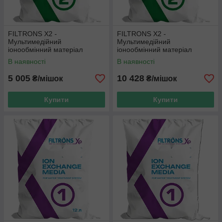
FILTRONS X2 -
FILTRONS X2 -
Мультимедійний
Мультимедійний
іонообмінний матеріал
іонообмінний матеріал
комплексної дії 6 в 1 (12л)
комплексної дії 6 в 1 (25л)
В наявності
В наявності
аналог Ecomix P
аналог Ecomix P
5 005
10 428
₴/мішок
₴/мішок
Купити
Купити