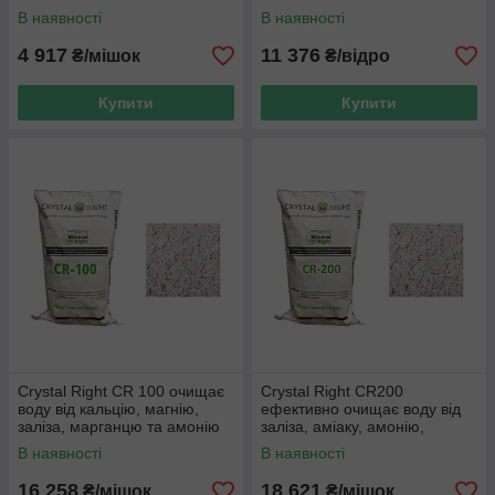
комплексної дії 6 в 1 (25л)
В наявності
В наявності
(аналог Ecomix С)
4 917
11 376
₴/мішок
₴/відро
Купити
Купити
Crystal Right CR 100 очищає
Сrystal Right CR200
воду від кальцію, магнію,
ефективно очищає воду від
заліза, марганцю та амонію
заліза, аміаку, амонію,
(28,3 л)
марганцю (28,3 л)
В наявності
В наявності
16 258
18 621
₴/мішок
₴/мішок