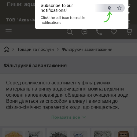
×
Пиши:
aquaforesight@gmail.com
, Дзвони:
073-
Subscribe to our
238-29-97
notifications!
Click the bell icon to enable
ТОВ "Аква Форсайт"
ESC
notifications
Товари та послуги
Фільтруючі завантаження
Фільтруючі завантаження
Серед величезного асортименту фільтруючих
матеріалів на ринку водоочищення можна виділити
основні наповнювачі для обладнання очищення води.
Вони діляться за способом впливу і вимогами до
фізико-хімічних параметрів води, що очищається.
-
Активоване вугілля
Показати все
Гігроскопічний фільтруючий матеріал з великою
сорбційною здатністю. Вугілля активоване
використовується для очищення води від хлору,