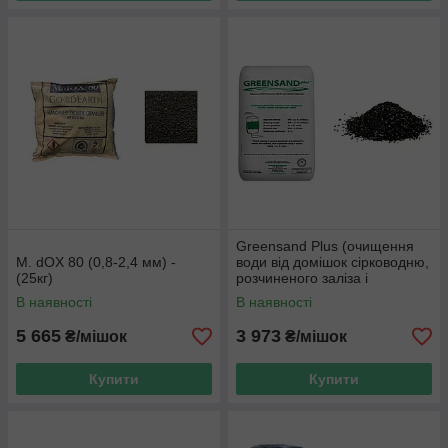
Greensand Plus (очищення
M. dOX 80 (0,8-2,4 мм) -
води від домішок сірководню,
(25кг)
розчиненого заліза і
марганцю) (14,2 л) (ціна з
В наявності
В наявності
ПДВ)
5 665
3 973
₴/мішок
₴/мішок
Купити
Купити