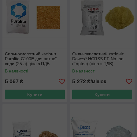
Сильнокислотний катіоніт
Сильнокислотний катіоніт
Purolite C100Е для питної
Dowex* HCRSS FF Na Ion
води (25 л) ціна з ПДВ
(Taptec) (ціна з ПДВ)
В наявності
В наявності
5 067
5 272
₴
₴/мішок
Купити
Купити