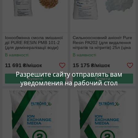
Іонообмінна смола змішаної
Сильноосновний аніоніт Pure
дії PURE RESIN PMB 101-2
Resin PA202 (для видалення
(для демінералізації води)
нітратів та нітритів) 25л (ціна
25л (ціна з ПДВ)
з ПДВ)
В наявності
В наявності
11 691
15 175
₴/мішок
₴/мішок
Разрешите сайту отправлять вам
Купити
Купити
уведомления на рабочий стол