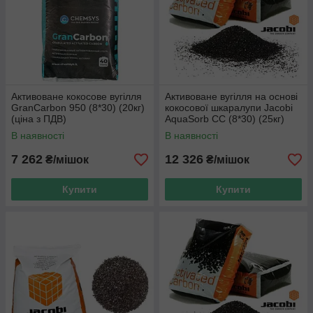
Активоване кокосове вугілля
Активоване вугілля на основі
GranCarbon 950 (8*30) (20кг)
кокосової шкаралупи Jacobi
(ціна з ПДВ)
AquaSorb CС (8*30) (25кг)
(ціна з ПДВ)
В наявності
В наявності
7 262
12 326
₴/мішок
₴/мішок
Купити
Купити