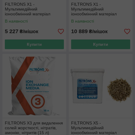
FILTRONS X1 -
FILTRONS X1 -
Мультимедійний
Мультимедійний
іонообмінний матеріал
іонообмінний матеріал
комплексної дії (12 л) аналог
комплексної дії (25л) аналог
В наявності
В наявності
Ecomix A
Ecomix A (ціна з ПДВ)
5 227
10 889
₴/мішок
₴/мішок
Купити
Купити
FILTRONS X3 для видалення
FILTRONS X5 -
солей жорсткості, нітратів,
Мультимедійний
амонію, нітритів (15 л)
іонообмінний матеріал