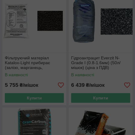
Фільтруючий матеріал
Гідроантрацит Everzit N-
Katalox-Light прибирає
Grade I (0.8-1.6мм) (50л/
(залізо, марганець,
мішок) (ціна з ПДВ)
сірководень, миш'як) (28,3 л)
В наявності
В наявності
5 755
6 439
₴/мішок
₴/мішок
Купити
Купити