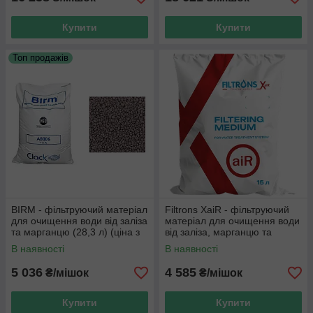
Купити
Купити
Топ продажів
BIRM - фільтруючий матеріал
Filtrons XaiR - фільтруючий
для очищення води від заліза
матеріал для очищення води
та марганцю (28,3 л) (ціна з
від заліза, марганцю та
ПДВ)
сірководню (15 л) (ціна з
В наявності
В наявності
ПДВ)
5 036
4 585
₴/мішок
₴/мішок
Купити
Купити