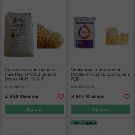
реагенту, що фільтрує, а також збільшити термін його
роботи. До найбільш застосовуваних механічних
фільтрів можна віднести: Filter AG, Filter AG Plus та
інші.
-
Таблетована сіль (сіль для регенерації)
Майже кожне завантаження, що фільтрує, потребує
регенерації (відновлення фільтруючих властивостей).
Одним з матеріалів, що найчастіше
використовуються, для регенерації іонообмінних смол
служить кухонна таблетована сіль.
Сильнокислотний катіоніт
Сильнокислотний катіоніт
Pure Resin PC002 (аналог
Purolex PRC107E (25л) ціна з
Dowex HCR, КУ 2-8)
ПДВ
В наявності
В наявності
4 834
3 907
₴/мішок
₴/мішок
Купити
Купити
Топ продажів