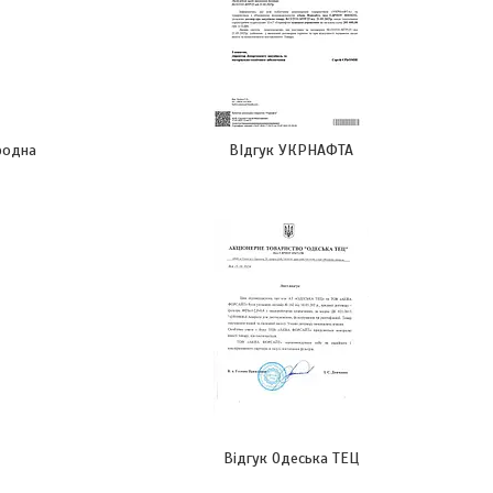
ародна
ВІдгук УКРНАФТА
Відгук Одеська ТЕЦ