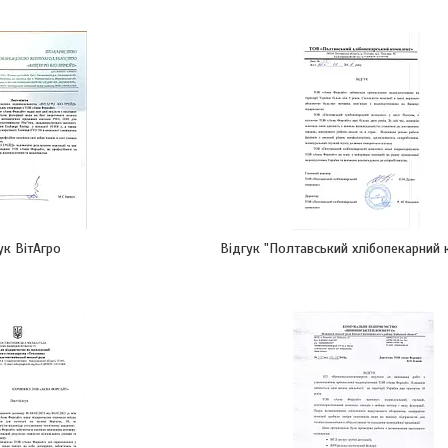
ук ВітАгро
Відгук "Полтавський хлібопекарний 