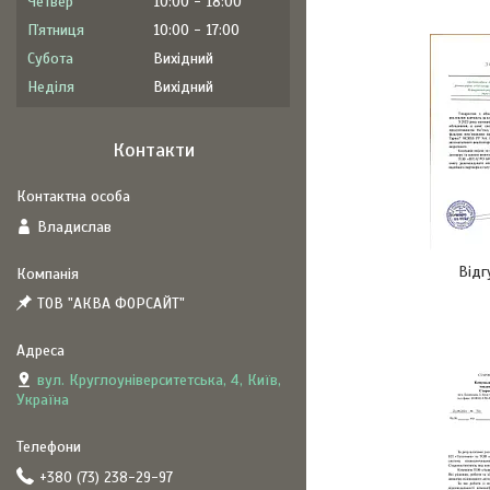
Четвер
10:00
18:00
Пʼятниця
10:00
17:00
Субота
Вихідний
Неділя
Вихідний
Контакти
Владислав
Відг
ТОВ "АКВА ФОРСАЙТ"
вул. Круглоуніверситетська, 4, Київ,
Україна
+380 (73) 238-29-97