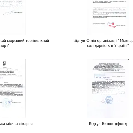
кий морський торгівельний
Відгук Філія організації "Міжн
порт"
солідарність в Україні"
ка міська лікарня
Відгук Київводфонд