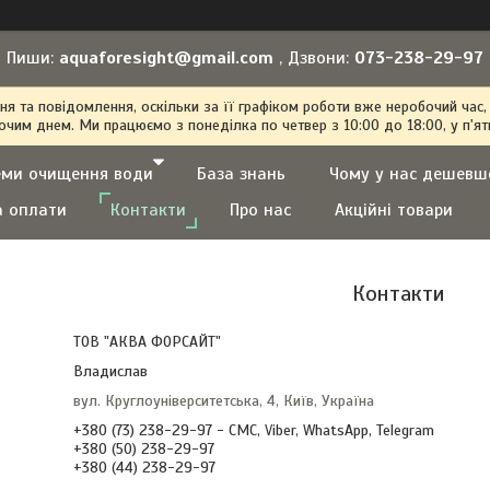
Пиши:
aquaforesight@gmail.com
, Дзвони:
073-238-29-97
 та повідомлення, оскільки за її графіком роботи вже неробочий час,
очим днем. Ми працюємо з понеділка по четвер з 10:00 до 18:00, у п'ят
еми очищення води
База знань
Чому у нас дешевш
а оплати
Контакти
Про нас
Акційні товари
Контакти
ТОВ "АКВА ФОРСАЙТ"
Владислав
вул. Круглоуніверситетська, 4, Київ, Україна
+380 (73) 238-29-97
СМС, Viber, WhatsApp, Telegram
+380 (50) 238-29-97
+380 (44) 238-29-97