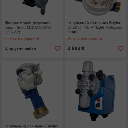
Імпульсний лічильник Baylan
Діафрагмовий дозуючий
Dn20 Q=4.0 м³ (для холодної
насос Seko MS1C138A31
води)
(155 л/г)
Немає в наявності
Немає в наявності
3 883
₴
Ціну уточнюйте
Імпульсний лічильник Baylan