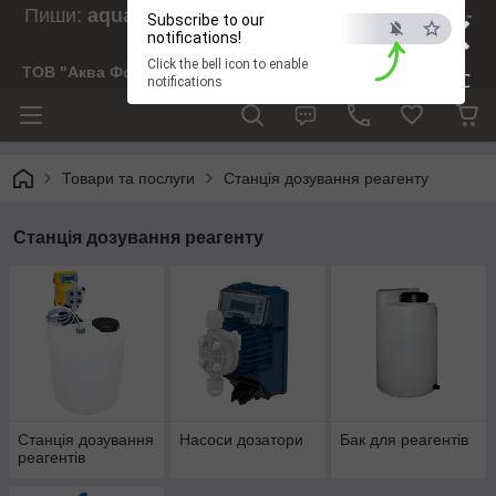
×
Пиши:
aquaforesight@gmail.com
, Дзвони:
073-
Subscribe to our
238-29-97
notifications!
Click the bell icon to enable
ТОВ "Аква Форсайт"
ESC
notifications
Товари та послуги
Станція дозування реагенту
Станція дозування реагенту
Станція дозування
Насоси дозатори
Бак для реагентів
реагентів