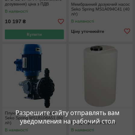
дозування) ціна з ПДВ
Мембранний дозуючий насос
Seko Spring MS1A094C41 (40
В наявності
л/г)
10 197
В наявності
₴
Ціну уточнюйте
Купити
Разрешите сайту отправлять вам
Плунжерний насос дозатор
Seko Spring MS1B108A51 (60
уведомления на рабочий стол
л/г)
Бак для реагентів 60 л
В наявності
В наявності