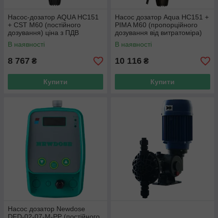
Насос-дозатор AQUA HC151
Насос дозатор Aqua HC151 +
+ CST М60 (постійного
PIMA M60 (пропорційного
дозування) ціна з ПДВ
дозування від витратоміра)
ціна з ПДВ
В наявності
В наявності
8 767
10 116
₴
₴
Купити
Купити
Насос дозатор Newdose
DFD-02-07-M-РР (постійного