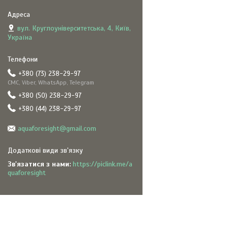
вул. Круглоуніверситетська, 4, Київ,
Україна
+380 (73) 238-29-97
СМС, Viber, WhatsApp, Telegram
+380 (50) 238-29-97
+380 (44) 238-29-97
aquaforesight@gmail.com
Зв'язатися з нами
https://piclink.me/a
quaforesight