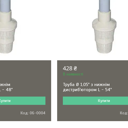
428 ₴
В наявності
ижнім
Труба Ø 1,05" з нижнім
 - 48"
дистриб'ютором L - 54"
Купити
Купити
06-0004