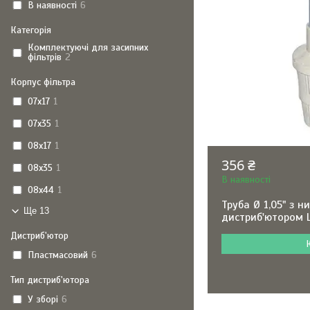
В наявності
6
Категорія
Комплектуючі для засипних
фільтрів
2
Корпус фільтра
07x17
1
07x35
1
08x17
1
356 ₴
08x35
1
В наявності
08x44
1
Труба Ø 1,05" з н
Ще 13
дистриб'ютором L
Дистриб'ютор
Пластмасовий
6
Тип дистриб'ютора
У зборі
6