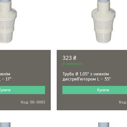
323 ₴
В наявності
ижнім
Труба Ø 1,05" з нижнім
 - 17"
дистриб'ютором L - 35"
Купити
Купити
06-0001