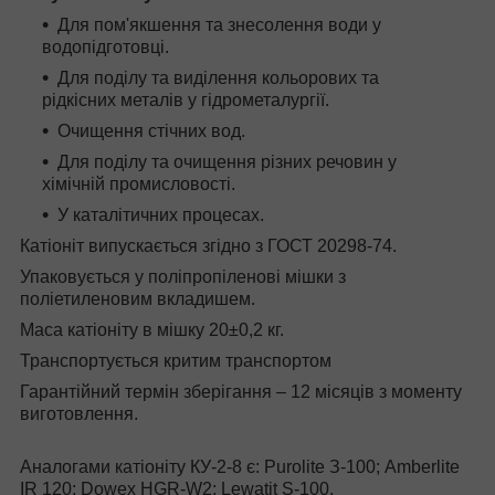
Для пом'якшення та знесолення води у
водопідготовці.
Для поділу та виділення кольорових та
рідкісних металів у гідрометалургії.
Очищення стічних вод.
Для поділу та очищення різних речовин у
хімічній промисловості.
У каталітичних процесах.
Катіоніт випускається згідно з ГОСТ 20298-74.
Упаковується у поліпропіленові мішки з
поліетиленовим вкладишем.
Маса катіоніту в мішку 20±0,2 кг.
Транспортується критим транспортом
Гарантійний термін зберігання – 12 місяців з моменту
виготовлення.
Аналогами катіоніту КУ-2-8 є: Рurolite З-100; Amberlite
IR 120; Dowex HGR-W2; Lewatit S-100.