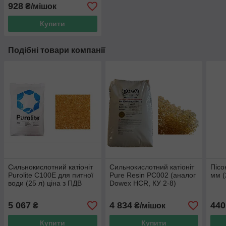
928
₴/мішок
Купити
Подібні товари компанії
Сильнокислотний катіоніт
Сильнокислотний катіоніт
Пісо
Purolite C100Е для питної
Pure Resin PC002 (аналог
мм (
води (25 л) ціна з ПДВ
Dowex HCR, КУ 2-8)
5 067
4 834
440
₴
₴/мішок
Купити
Купити