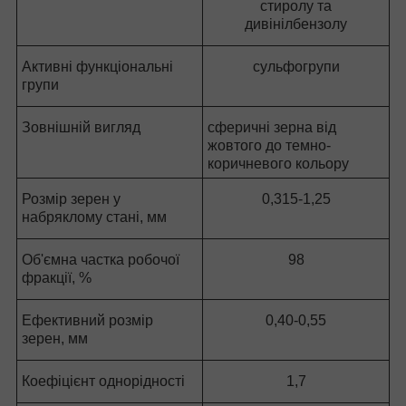
стиролу та
дивінілбензолу
Активні функціональні
сульфогрупи
групи
Зовнішній вигляд
сферичні зерна від
жовтого до темно-
коричневого кольору
Розмір зерен у
0,315-1,25
набряклому стані, мм
Об'ємна частка робочої
98
фракції, %
Ефективний розмір
0,40-0,55
зерен, мм
Коефіцієнт однорідності
1,7