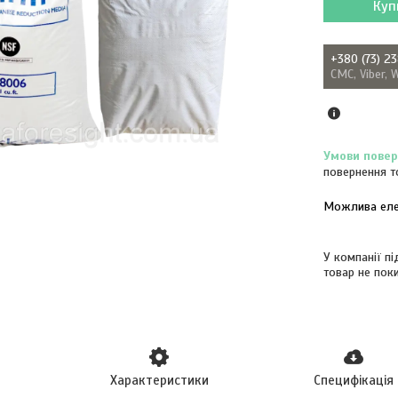
Куп
+380 (73) 2
СМС, Viber, 
повернення т
У компанії п
товар не пок
Характеристики
Специфікація