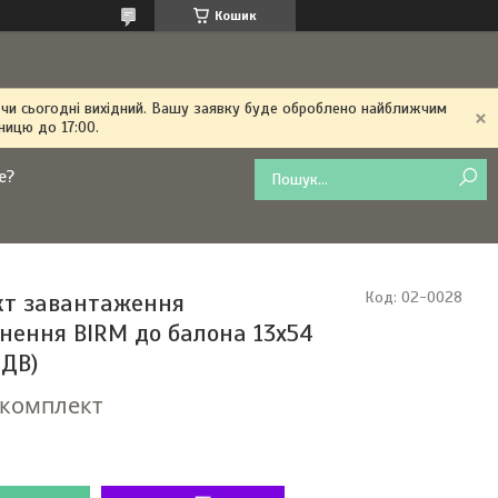
Кошик
 чи сьогодні вихідний. Вашу заявку буде оброблено найближчим
ницю до 17:00.
е?
т завантаження
Код:
02-0028
знення BIRM до балона 13x54
ПДВ)
/комплект