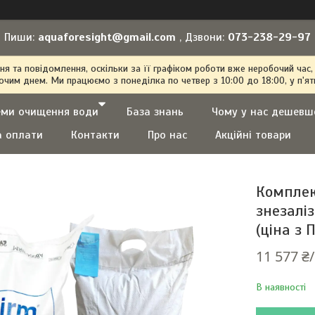
Пиши:
aquaforesight@gmail.com
, Дзвони:
073-238-29-97
 та повідомлення, оскільки за її графіком роботи вже неробочий час,
очим днем. Ми працюємо з понеділка по четвер з 10:00 до 18:00, у п'ят
еми очищення води
База знань
Чому у нас дешевш
а оплати
Контакти
Про нас
Акційні товари
Комплек
знезалі
(ціна з 
11 577 ₴
В наявності