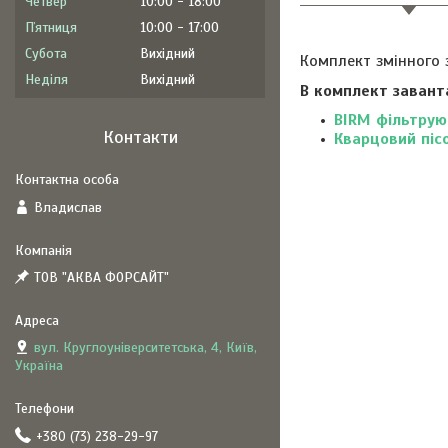
Четвер
10:00
18:00
Пʼятниця
10:00
17:00
Субота
Вихідний
Комплект змінного 
Неділя
Вихідний
В комплект завант
BIRM фільтрую
Контакти
Кварцовий піс
Владислав
ТОВ "АКВА ФОРСАЙТ"
вул. Круглоуніверситетська, 4, Київ,
Україна
+380 (73) 238-29-97