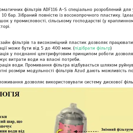
матичних фільтрів ADF116 A-S спеціально розроблений для у
о 10 бар. Зібраний повністю із восокопрочного пластику. Іде
шок у промисловості, сільському господарстві (у краплинному
торі.
зайн фільтрів та високоміцний пластик дозволяє працювати 
ації може бути від 5 до 400 мкм. (
підібрати фільтр
)
ація у поєднанні центрифуговим принципом роботи дозволяє
ує витрати води на власні потреби.
рація води. Промивання фільтра відбувається шляхом руйнув
итні розміри модульності фільтрів Azud дають можливість 
поживання дозволяє використовувати систему дискової фільт