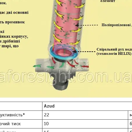
Azud
уктивність*
22
м
очий тиск
10