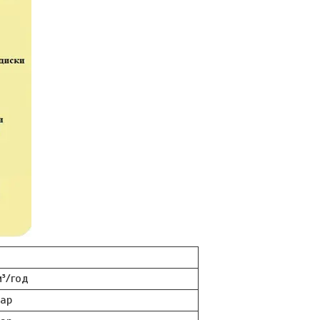
³/год
бар