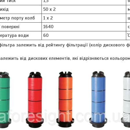
ий тиск
1,5
ихід
50 x 2
іаметр порту колб
1 x 2
 поверхні
1640
с
ература води
60
̊С
фільтра залежить від рейтингу фільтрації (колір дискового ф
залежить від дискових елементів, які відрізняються кольором