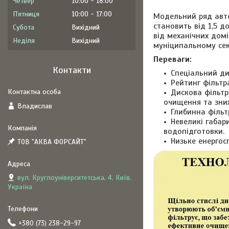
Четвер
10:00
18:00
Пʼятниця
10:00
17:00
Модельний ряд авто
становить від 1,5 д
Субота
Вихідний
від механічних домі
Неділя
Вихідний
муніципальному сек
Переваги:
Контакти
Спеціальний ди
Рейтинг фільтр
Дискова фільтр
очищення та зниж
Владислав
Глибинна фільт
Невеликі габар
водопідготовки.
Низьке енергос
ТОВ "АКВА ФОРСАЙТ"
вул. Круглоуніверситетська, 4, Київ,
Україна
+380 (73) 238-29-97