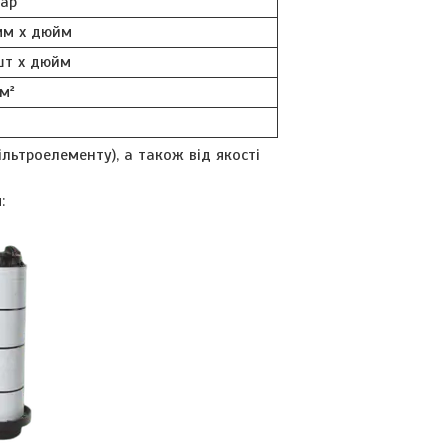
бар
мм х дюйм
шт х дюйм
м²
ільтроелементу), а також від якості
: