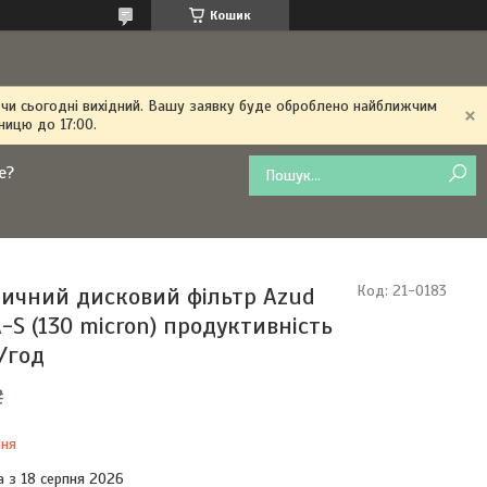
Кошик
 чи сьогодні вихідний. Вашу заявку буде оброблено найближчим
ницю до 17:00.
е?
ичний дисковий фільтр Azud
Код:
21-0183
-S (130 micron) продуктивність
/год
₴
ння
а з 18 серпня 2026