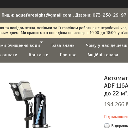
Пиши:
aquaforesight@gmail.com
, Дзвони:
073-238-29-97
 та повідомлення, оскільки за її графіком роботи вже неробочий час,
очим днем. Ми працюємо з понеділка по четвер з 10:00 до 18:00, у п'ят
еми очищення води
База знань
Чому у нас дешевш
а оплати
Контакти
Про нас
Акційні товари
Автомат
ADF 116A
до 22 м³
194 266 
Під замовле
Відправк