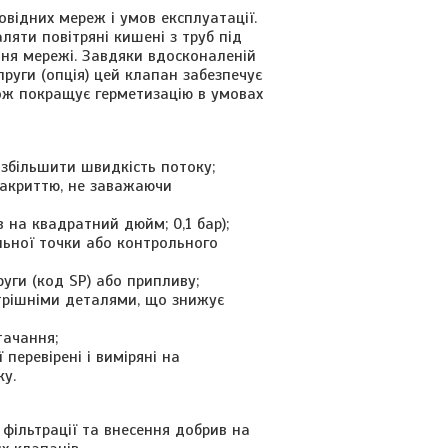
овідних мереж і умов експлуатації.
ляти повітряні кишені з труб під
ння мережі. Завдяки вдосконаленій
руги (опція) цей клапан забезпечує
кож покращує герметизацію в умовах
 збільшити швидкість потоку;
закриттю, не заважаючи
 на квадратний дюйм; 0,1 бар);
льної точки або контрольного
руги (код SP) або припливу;
утрішніми деталями, що знижує
тачання;
 перевірені і виміряні на
у.
 фільтрації та внесення добрив на