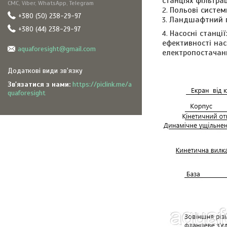
станціях фільтра
СМС, Viber, WhatsApp, Telegram
Польові систем
+380 (50) 238-29-97
Ландшафтний по
+380 (44) 238-29-97
Насосні станці
ефективності нас
aquaforesight@gmail.com
електропостачанн
Зв'язатися з нами
https://piclink.me/a
quaforesight