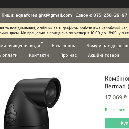
Пиши:
aquaforesight@gmail.com
, Дзвони:
073-238-29-97
 та повідомлення, оскільки за її графіком роботи вже неробочий час,
очим днем. Ми працюємо з понеділка по четвер з 10:00 до 18:00, у п'ят
еми очищення води
База знань
Чому у нас дешевш
а оплати
Контакти
Про нас
Акційні товари
Комбіно
Bermad (
17 069 ₴
В наявності
Куп