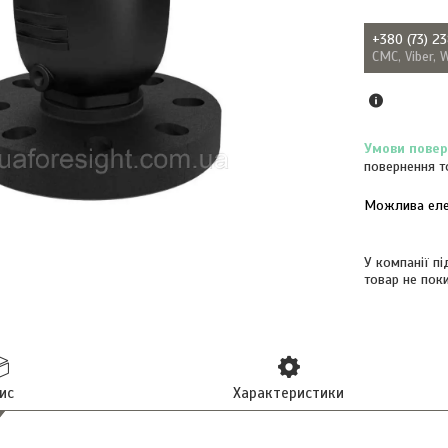
+380 (73) 2
СМС, Viber, 
повернення т
У компанії п
товар не пок
ис
Характеристики