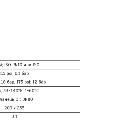
si; ISO PN10 или ISO
1.5 psi; 0.1 бар
 10 бар, 175 psi; 12 бар
, 33-140°F; 1-60°C
ланець 3”; DN80
200 х 253
3.1