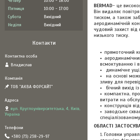
Четвер
10:00
18:00
BERMAD
- це високо
Пʼятниця
10:00
17:00
Він видаляє повітря
Субота
Вихідний
тиском, а також за
аеродинамічній конс
Неділя
Вихідний
чудовий захист від
низького тиску.
Контакти
прямоточний к
аеродинамічний
всмоктуванню і в
Владислав
динамічне ущіл
на основі можн
зливу для переві
ТОВ "АКВА ФОРСАЙТ"
бічний вихід із
компактна, про
витрати на обслу
конструкція ві
вул. Круглоуніверситетська, 4, Київ,
заводське схвал
Україна
спеціалізованому
ОБЛАСТІ ЗАСТОСУВ
Головки управл
+380 (73) 238-29-97