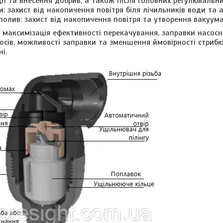
ції та внесення добрив, а також після головних регулювальни
и: захист від накопичення повітря біля лічильників води та 
лив: захист від накопичення повітря та утворення вакуума
ї: максимізація ефективності перекачування, заправки насосн
осів, можливості заправки та зменшення ймовірності стрибків
і.