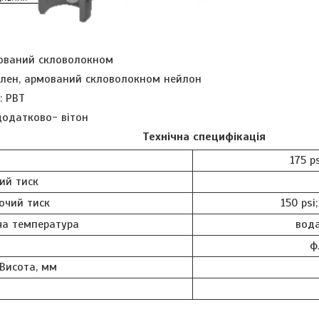
мований скловолокном
ілен, армований скловолокном нейлон
: PВТ
додатково- вітон
Технічна специфікація
175 p
ий тиск
очий тиск
150 psi;
ча температура
вода
ф
 Висота, мм