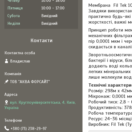
Четвер
10:00
18:00
Мембрана Fil Tek 1
Пʼятниця
10:00
17:00
Завдяки використан
Субота
Вихідний
практично будь-які
жорсткості, важкі ме
Неділя
Вихідний
Принцип роботи мем
механічних фільтра
Контакти
пір 0,0001 мкм і че
скидається в каналі
Зворотньоосмотичні
бактерії і віруси, б
Владислав
додають воді кольо
легких мінеральних
лише молекули води,
ТОВ "АКВА ФОРСАЙТ"
Технічні характери
Розмір: 298м x 42
Мікронаж: 0,0001 м
Робочий тиск: 2,8 - 
вул. Круглоуніверситетська, 4, Київ,
Продуктивність: 378
Україна
Робоча температура:
Ресурс: 24-36 місяц
Виробник: Fil Tek (Т
+380 (73) 238-29-97