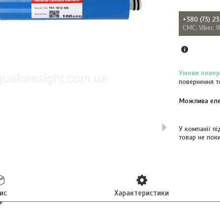
+380 (73) 2
СМС, Viber, 
повернення т
У компанії п
товар не пок
ис
Характеристики