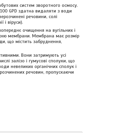
обутових систем зворотного осмосу.
 100 GPD здатна видаляти з води
ерозчинені речовини, солі
 і віруси).
попереднє очищення на вугільних і
рхню мембрани. Мембрана має розмір
ди, що містить забруднення,
ктивними. Вони затримують усі
числі залізо і гумусові сполуки, що
оди невеликих органічних сполук і
 розчинених речовин, пропускаючи