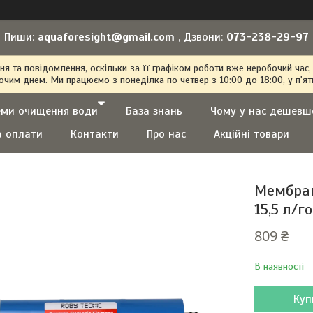
Пиши:
aquaforesight@gmail.com
, Дзвони:
073-238-29-97
 та повідомлення, оскільки за її графіком роботи вже неробочий час,
очим днем. Ми працюємо з понеділка по четвер з 10:00 до 18:00, у п'ят
еми очищення води
База знань
Чому у нас дешевш
а оплати
Контакти
Про нас
Акційні товари
Мембрана
15,5 л/го
809 ₴
В наявності
Куп