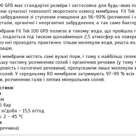
00 GPD має стандартні розміри і застосовна для будь-яких п
ню сучасної технології зворотного осмосу мембрана Fil Tek
 забруднення зі ступенем очищення до 96-99% (розчинені і н
тали, органічні і неорганічні забруднення, а так само бактерії
брани Fil Tek 100 GPD полягає в такому: вода, що пройшла 
х, подається під тиском щонайменше 2,5 атмосфер на пове
рез неї проходять практично тільки молекули води, решта во
зацію.
 мембрани містять самі вузькі пори, і тому є найбільш селе
ільшу частину розчинених солей і органічних речовин (у тому 
ровість і патогенні речовини), пропускаючи лише молекули в
 солей. У середньому RO мембрани затримують 97-99 % всіх
 розчинених газів і легких мінеральних солей.
стики:
мм
км
6 бар
 л/доба - 15,5 л/год
 2 - 45 °C
ів
уреччина)