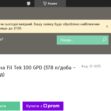
Кошик
 чи сьогодні вихідний. Вашу заявку буде оброблено найближчим
ницю до 17:00.
е?
 Fil Tek 100 GPD (378 л/доба -
Код:
17-0175
д)
ити
Купити з