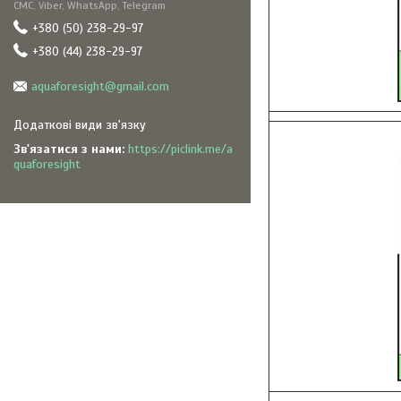
СМС, Viber, WhatsApp, Telegram
+380 (50) 238-29-97
+380 (44) 238-29-97
aquaforesight@gmail.com
Зв'язатися з нами
https://piclink.me/a
quaforesight