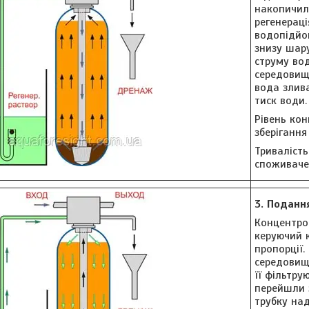
накопичил
регенерац
водопідйо
знизу шар
струму вод
середовищ
вода злива
тиск води.
Рівень кон
зберігання
Триваліст
споживаче
3. Поданн
Концентро
керуючий 
пропорції
середовища
її фільтру
перейшли 
трубку на