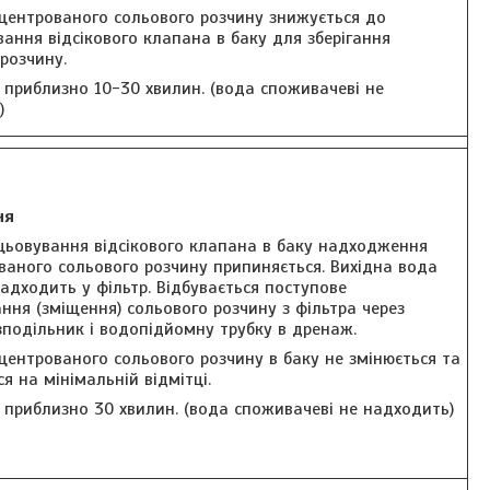
нцентрованого сольового розчину знижується до
ання відсікового клапана в баку для зберігання
розчину.
 приблизно 10-30 хвилин. (вода споживачеві не
)
ня
ацьовування відсікового клапана в баку надходження
ваного сольового розчину припиняється. Вихідна вода
адходить у фільтр. Відбувається поступове
ня (зміщення) сольового розчину з фільтра через
зподільник і водопідйомну трубку в дренаж.
центрованого сольового розчину в баку не змінюється та
я на мінімальній відмітці.
 приблизно 30 хвилин. (вода споживачеві не надходить)