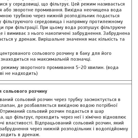
ися у середовищі, що фільтрує. Цей режим називається
ія або зворотне промивання. Вихідна неочищена вода
мною трубкою через нижній розподільник подається
у фільтруючого середовища і напрямку протилежному
и при фільтрації. При цьому вода розпушує фільтруюче
е і вимиває з нього накопичені забруднення. Забруднена
ється у дренаж. Вирішальне значення має кількість та
центрованого сольового розчину в баку для його
 знаходиться на максимальній позначці.
ь режиму зворотного промивання 5-20 хвилин. (вода
ві не надходить)
я сольового розчину
ваний сольовий розчин через трубку засмоктується в
клапан, де розбавляється вихідною водою потрібної
. Отриманий сольовий розчин подається в шар
, що фільтрує, проходить через неї і хімічно відновлює
ючі властивості. Відпрацьований сольовий розчин, який
забруднення через нижній розподільник і водопідйомну
дходить в дренаж.