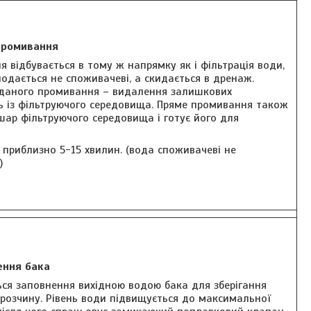
промивання
 відбувається в тому ж напрямку як і фільтрація води,
одається не споживачеві, а скидається в дренаж.
даного промивання – видалення залишкових
ь із фільтруючого середовища. Пряме промивання також
шар фільтруючого середовища і готує його для
 приблизно 5-15 хвилин. (вода споживачеві не
)
ення бака
ься заповнення вихідною водою бака для зберігання
 розчину. Рівень води підвищується до максимальної