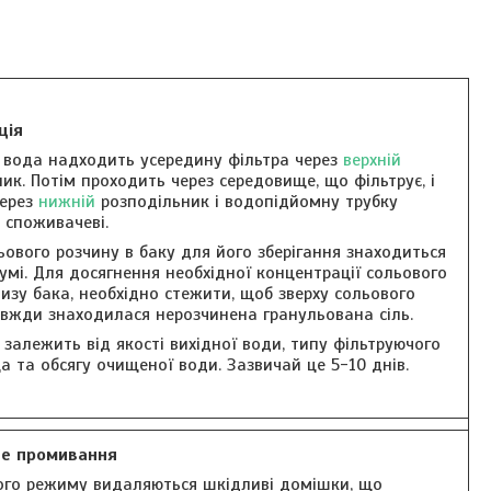
ція
 вода надходить усередину фільтра через
верхній
ик. Потім проходить через середовище, що фільтрує, і
ерез
нижній
розподільник і водопідйомну трубку
 споживачеві.
ьового розчину в баку для його зберігання знаходиться
мі. Для досягнення необхідної концентрації сольового
изу бака, необхідно стежити, щоб зверху сольового
авжди знаходилася нерозчинена гранульована сіль.
 залежить від якості вихідної води, типу фільтруючого
 та обсягу очищеної води. Зазвичай це 5-10 днів.
не промивання
ього режиму видаляються шкідливі домішки, що