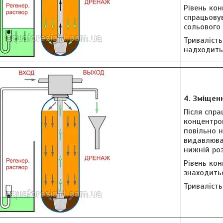
Рівень ко
спрацьовув
сольового 
Тривалість
надходить
4. Зміщен
Після спр
концентро
повільно н
видавлюван
нижній ро
Рівень кон
знаходитьс
Тривалість