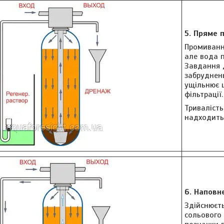
5. Пряме 
Промивання
але вода п
Завдання 
забруднен
ущільнює 
фільтрації.
Тривалість
надходить
6. Наповн
Здійснюєт
сольового