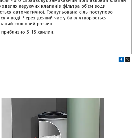
після чого спрацьовує замикаючий поплавковий клапан
моделях керуючих клапанів фільтра об'єм води
ється автоматично). Гранульована сіль поступово
ся у воді. Через деякий час у баку утворюється
ваний сольовий розчин.
 приблизно 5-15 хвилин.