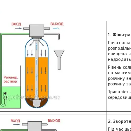
1. Фільтра
Початкова
розподільн
очищена ч
надходить
Рівень сол
на максиму
розчину вн
розчину з
Тривалість
середовища
2. Зворот
Під час ц