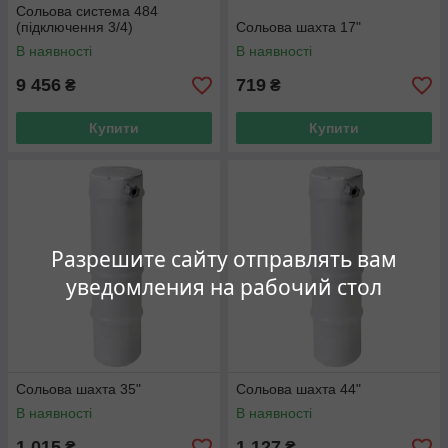
Сольова система 484
(підключення 3/4)
Сольова шахта 17"
В наявності
В наявності
9 456
719
₴
₴
Купити
Купити
Разрешите сайту отправлять вам
уведомления на рабочий стол
Сольова шахта 35"
Сольова шахта 44"
В наявності
В наявності
1 015
1 127
₴
₴