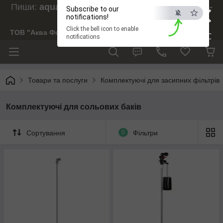
×
Пиши:
aquaforesight@gmail.com
, Дзвони:
073-
Subscribe to our
238-29-97
notifications!
Click the bell icon to enable
ТОВ "Аква Форсайт"
ESC
notifications
Товари та послуги
Комплектуючі для засипних фільтрів
Комплектуючі для сольових баків
Сортування
0
Фільтри