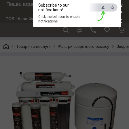
×
Пиши:
aquaforesight@gmail.com
, Дзвони:
073-
Subscribe to our
238-29-97
notifications!
Click the bell icon to enable
ТОВ "Аква Форсайт"
ESC
notifications
Товари та послуги
Фільтри зворотного осмосу
Зворот