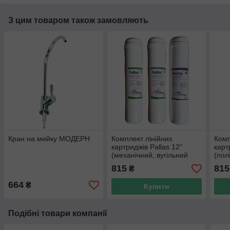
З цим товаром також замовляють
Кран на мийку МОДЕРН
Комплект лінійних
Комп
картриджів Pallas 12"
карт
(механічний, вугільний
(пол
брикетований, вугільний
гран
815
815
₴
брикетований)
брик
664
₴
Купити
Подібні товари компанії