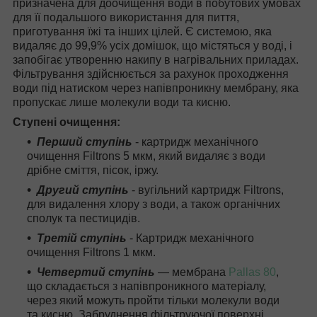
призначена для доочищення води в побутових умовах
для її подальшого використання для пиття,
приготування їжі та інших цілей. Є системою, яка
видаляє до 99,9% усіх домішок, що містяться у воді, і
запобігає утворенню накипу в нагрівальних приладах.
Фільтрування здійснюється за рахунок проходження
води під натиском через напівпроникну мембрану, яка
пропускає лише молекули води та кисню.
Ступені очищення:
Перший ступінь
- картридж механічного
очищення Filtrons 5 мкм, який видаляє з води
дрібне сміття, пісок, іржу.
Другий ступінь
- вугільний картридж Filtrons,
для видалення хлору з води, а також органічних
сполук та пестицидів.
Третій ступінь
- Картридж механічного
очищення Filtrons 1 мкм.
Четвертий ступінь
— мембрана
Pallas 80
,
що складається з напівпроникного матеріалу,
через який можуть пройти тільки молекули води
та кисню. Забруднення фільтруючої поверхні