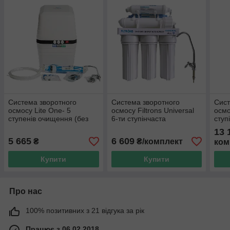
Система зворотного
Система зворотного
Сист
осмосу Lite One- 5
осмосу Filtrons Universal
осмо
ступенів очищення (без
6-ти ступінчаста
ступ
помпи)
13 
5 665
6 609
₴
₴/комплект
ком
Купити
Купити
Про нас
100% позитивних з 21 відгука за рік
Працює з 06.02.2018