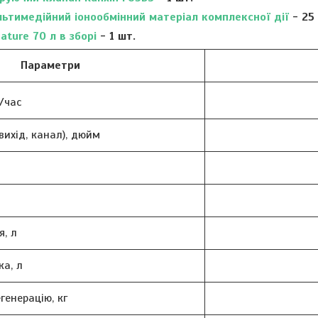
льтимедійний іонообмінний матеріал комплексної дії
- 25 
ature 70 л в зборі
- 1 шт.
Параметри
/час
вихід, канал), дюйм
я, л
ка, л
егенерацію, кг