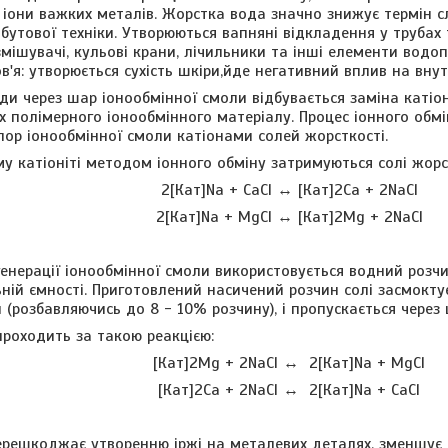
а іони важких металів. Жорстка вода значно знижує термін 
бутової техніки. Утворюються вапняні відкладення у трубах 
змішувачі, кульові крани, лічильники та інші елементи водо
'я: утворюється сухість шкіри,йде негативний вплив на внут
и через шар іонообмінної смоли відбувається заміна катіоні
ах полімерного іонообмінного матеріалу. Процес іонного обмі
пор іонообмінної смоли катіонами солей жорсткості.
у катіоніті методом іонного обміну затримуються солі жорс
2[Кат]Nа + CaCl ↔ [Кат]2Са + 2NaCl
2[Кат]Nа + MgCl ↔ [Кат]2Mg + 2NaCl
енерації іонообмінної смоли використовується водний розчин
ьній ємності. Приготовлений насичений розчин солі засмокт
 (розбавляючись до 8 - 10% розчину), і пропускається через 
проходить за такою реакцією:
[Кат]2Mg + 2NaCl ↔ 2[Кат]Nа + MgCl
[Кат]2Са + 2NaCl ↔ 2[Кат]Nа + CaCl
решкоджає утворенню іржі на металевих деталях, зменшує 