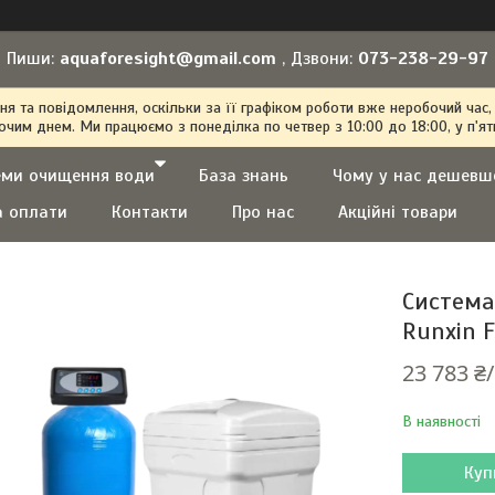
Пиши:
aquaforesight@gmail.com
, Дзвони:
073-238-29-97
 та повідомлення, оскільки за її графіком роботи вже неробочий час,
очим днем. Ми працюємо з понеділка по четвер з 10:00 до 18:00, у п'ят
еми очищення води
База знань
Чому у нас дешевш
а оплати
Контакти
Про нас
Акційні товари
Система
Runxin F
23 783 ₴
В наявності
Куп