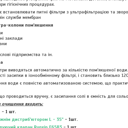
и гігієнічних процедурах.
є встановлювати питні фільтри з ультрафільтрацією та звор
мін служби мембран
тра-колони пом'якшення
ки
ні заклади
ани
слові підприємства та ін.
ра
ьтри виводяться автоматично за кількістю пом'якшеної води.
сті засипки в іонообмінному фільтрі, і становить близько 120
ня води є повністю автоматизованою системою, що практич
о проводиться вручну, є засипання солі в ємність для соль
и очищення входить:
5
- 1 шт.
ижнім дистриб'ютором
L - 35"
- 1шт.
руючий клапан
Runxin F65B3
- 1 шт.