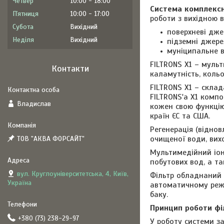
Четвер
10:00
18:00
Система комплексн
Пʼятниця
10:00
17:00
роботи з вихідною 
Субота
Вихідний
поверхневі джер
Неділя
Вихідний
підземні джере
муніципальне 
FILTRONS X1 – муль
Контакти
каламутність, кольо
FILTRONS X1 – склад
FILTRONS'а X1 компо
Владислав
кожен свою функцію
країн ЄС та США.
Регенерація (віднов
очищеної води, вихо
ТОВ "АКВА ФОРСАЙТ"
Мультимедійний іон
побутових вод, а т
вул. Круглоуніверситетська, 4, Київ,
Фільтр обладнаний 
Україна
автоматичному режи
баку.
Принцип роботи фі
+380 (73) 238-29-97
У роботу системи з