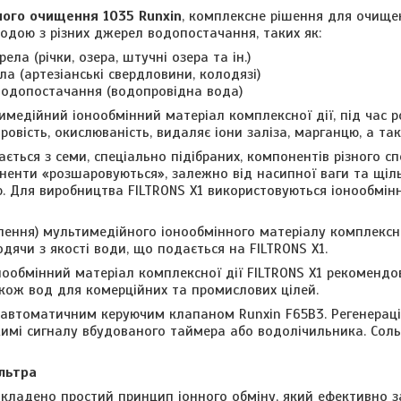
ого очищення 1035 Runxin
, комплексне рішення для очище
водою з різних джерел водопостачання, таких як:
ела (річки, озера, штучні озера та ін.)
ла (артезіанські свердловини, колодязі)
водопостачання (водопровідна вода)
тимедійний іонообмінний матеріал комплексної дії, під час
ровість, окислюваність, видаляє іони заліза, марганцю, а так
ається з семи, спеціально підібраних, компонентів різного спе
ненти «розшаровуються», залежно від насипної ваги та щіль
. Для виробництва FILTRONS X1 використовуються іонообмін
лення) мультимедійного іонообмінного матеріалу комплексної
дячи з якості води, що подається на FILTRONS X1.
ообмінний матеріал комплексної дії FILTRONS X1 рекоменд
акож вод для комерційних та промислових цілей.
автоматичним керуючим клапаном Runxin F65B3. Регенераці
мі сигналу вбудованого таймера або водолічильника. Соль
льтра
акладено простий принцип іонного обміну, який ефективно з