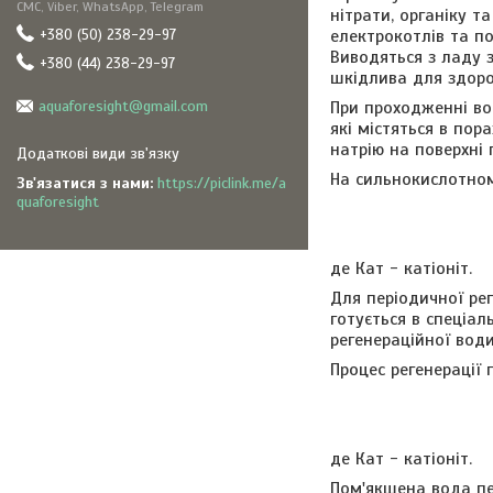
СМС, Viber, WhatsApp, Telegram
нітрати, органіку т
електрокотлів та по
+380 (50) 238-29-97
Виводяться з ладу 
+380 (44) 238-29-97
шкідлива для здоров
aquaforesight@gmail.com
При проходженні вод
які містяться в пор
натрію на поверхні 
На сильнокислотном
Зв'язатися з нами
https://piclink.me/a
quaforesight
де Кат - катіоніт.
Для періодичної рег
готується в спеціал
регенераційної води
Процес регенерації 
де Кат - катіоніт.
Пом'якшена вода пе