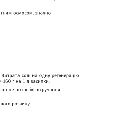
отним осмосом, значно
 Витрата солі на одну регенерацію
-160 г на 1 л засипки.
но не потребує втручання
ового розчину