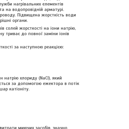
служби нагрівальних елементів
та на водопровідній арматурі.
проводу. Підвищена жорсткість води
рішні органи.
в солей жорсткості на іони натрію,
ну триває до повної заміни іонів
ткості за наступною реакцією:
 натрію хлориду (NaCl), який
ується за допомогою ежектора в потік
шар катіоніту.
витрати миючих засобів, значно