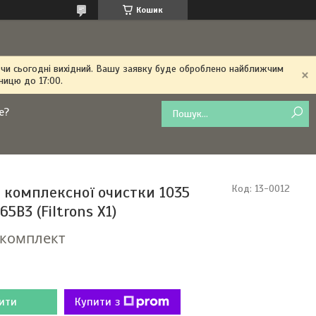
Кошик
 чи сьогодні вихідний. Вашу заявку буде оброблено найближчим
ницю до 17:00.
е?
 комплексної очистки 1035
Код:
13-0012
65В3 (Filtrons X1)
/комплект
ити
Купити з