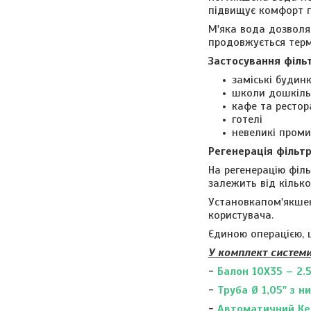
підвищує комфорт пр
М'яка вода дозволя
продовжується тер
Застосування філь
заміські будин
школи дошкіль
кафе та рестор
готелі
невеликі проми
Регенерація фільт
На регенерацію філ
залежить від кілько
Установкапом'якшен
користувача.
Єдиною операцією, щ
У комплект систем
-
Балон 10X35 – 2.
-
Труба Ø 1,05"
з н
-
Автоматичний Ке