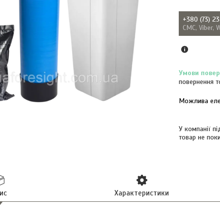
+380 (73) 2
СМС, Viber, 
повернення т
У компанії п
товар не пок
ис
Характеристики