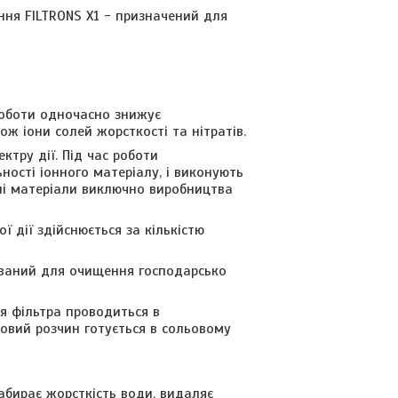
ння FILTRONS X1 - призначений для
 роботи одночасно знижує
ож іони солей жорсткості та нітратів.
ктру дії. Під час роботи
ності іонного матеріалу, і виконують
ні матеріали виключно виробництва
 дії здійснюється за кількістю
ований для очищення господарсько
я фільтра проводиться в
овий розчин готується в сольовому
абирає жорсткість води, видаляє