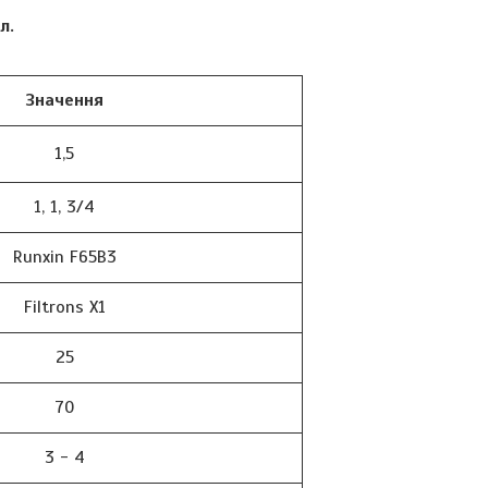
л.
Значення
1,5
1, 1, 3/4
Runxin F65B3
Filtrons X1
25
70
3 - 4