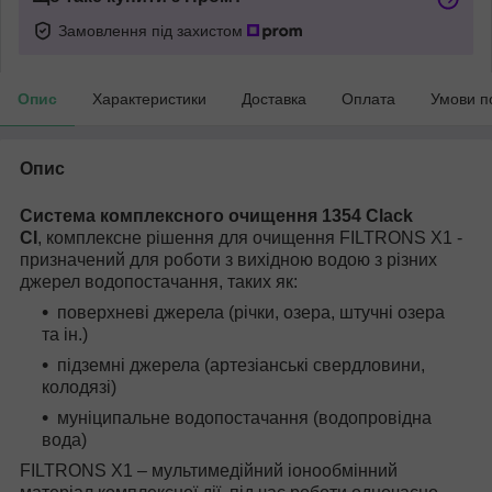
Замовлення під захистом
Опис
Характеристики
Доставка
Оплата
Умови п
Опис
Система комплексного очищення 1354 Clack
CI
, комплексне рішення для очищення FILTRONS X1 -
призначений для роботи з вихідною водою з різних
джерел водопостачання, таких як:
поверхневі джерела (річки, озера, штучні озера
та ін.)
підземні джерела (артезіанські свердловини,
колодязі)
муніципальне водопостачання (водопровідна
вода)
FILTRONS X1 – мультимедійний іонообмінний