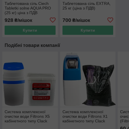
Таблетована сіль Сiech
Таблетована сіль EXTRA,
Tabletki solne AQUA PRO
25 кг (ціна з ПДВ)
(25 кг) ціна з ПДВ
928
700
₴/мішок
₴/мішок
Купити
Купити
Подібні товари компанії
Система комплексної
Система комплексної
Сист
очистки води Filtrons X5
очистки води Filtrons X1
очис
кабінетного типу Clack
кабінетного типу Clack
(Filt
1017 (Clack CK)
1017 (Clack CI)
60 