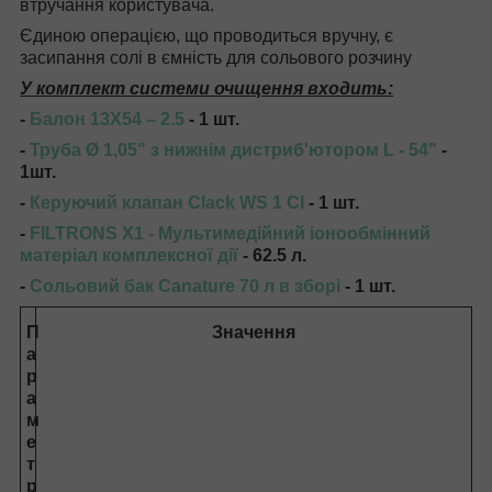
втручання користувача.
Єдиною операцією, що проводиться вручну, є
засипання солі в ємність для сольового розчину
У комплект системи очищення входить:
-
Балон 13X54 – 2.5
- 1 шт.
-
Труба Ø 1,05" з нижнім дистриб'ютором L - 54"
-
1шт.
-
Керуючий клапан Clack WS 1 CI
- 1 шт.
-
FILTRONS X1 - Мультимедійний іонообмінний
матеріал комплексної дії
- 62.5 л.
-
Сольовий бак Canature 70 л в зборі
- 1 шт.
П
Значення
а
р
а
м
е
т
р