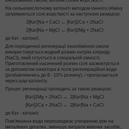
іонообмінної смоли, катіони солей жорсткості.
На сильнокислотному катіоніті методом іонного обміну
затримуються солі жорсткості за наступною реакцією:
2[Кат]Nа + CaCl ↔ [Кат]2Са + 2NaCl
2[Кат]Nа + MgCl ↔ [Кат]2Mg + 2NaCl
де Кат - катіоніт.
Для періодичної регенерації іонообмінної смоли
використовується водний розчин натрію хлориду
(NaCl), який готується в спеціальній ємності.
Приготовлений насичений розчин солі засмоктується
за допомогою ежектора в потік регенераційної води
(розбавляючись до 8 - 10% розчину), і пропускається
через шар катіоніту.
Процес регенерації проходить за такою реакцією:
[Кат]2Mg + 2NaCl ↔ 2[Кат]Nа + MgCl
[Кат]2Са + 2NaCl ↔ 2[Кат]Nа + CaCl
де Кат - катіоніт.
Пом'якшена вода перешкоджає утворенню іржі на
металевих деталях, зменшує витрати миючих засобів,