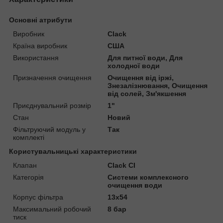
Основні атрибути
Виробник
Clack
Країна виробник
США
Використання
Для питної води, Для
холодної води
Призначення очищення
Очищення від іржі,
Знезалізнювання, Очищення
від солей, Зм'якшення
Приєднувальний розмір
1"
Стан
Новий
Фільтруючий модуль у
Так
комплекті
Користувальницькі характеристики
Клапан
Clack CI
Категорія
Системи комплексного
очищення води
Корпус фільтра
13x54
Максимальний робочий
8 бар
тиск