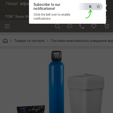
×
Пиши:
aquaforesight@gmail.com
, Дзвони:
073-
Subscribe to our
238-29-97
notifications!
Click the bell icon to enable
ТОВ "Аква Форсайт"
ESC
notifications
Товари та послуги
Системи комплексного очищення во