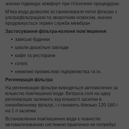
значно підвищує комфорт при гігієнічних процедурах.
М'яка вода дозволяє встановлювати питні фільтри з
ультрафільтрацією та зворотним осмосом, значно
продовжується термін служби мембран
Застосування фільтра-колони пом'якшення
заміські будинки
школи дошкільні заклади
кафе та ресторани
готелі
невеликі промислові підприємства та ін.
Регенерація фільтра
На регенерацію фільтри виводяться автоматично за
кількістю пом'якшеної води. Витрата солі на одну
регенерацію залежить від кількості засипки в
іонообмінному фільтрі, і становить близько 120-160 г
на 1 л засипки.
Встановлення пом'якшення води є повністю
автоматизованою системою практично не потребує