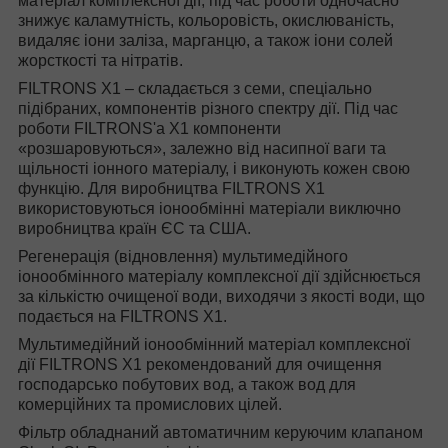
матеріал комплексної дії, під час роботи одночасно
знижує каламутність, кольоровість, окислюваність,
видаляє іони заліза, марганцю, а також іони солей
жорсткості та нітратів.
FILTRONS X1 – складається з семи, спеціально
підібраних, компонентів різного спектру дії. Під час
роботи FILTRONS'а X1 компоненти
«розшаровуються», залежно від насипної ваги та
щільності іонного матеріалу, і виконують кожен свою
функцію. Для виробництва FILTRONS X1
використовуються іонообмінні матеріали виключно
виробництва країн ЄС та США.
Регенерація (відновлення) мультимедійного
іонообмінного матеріалу комплексної дії здійснюється
за кількістю очищеної води, виходячи з якості води, що
подається на FILTRONS X1.
Мультимедійний іонообмінний матеріал комплексної
дії FILTRONS X1 рекомендований для очищення
господарсько побутових вод, а також вод для
комерційних та промислових цілей.
Фільтр обладнаний автоматичним керуючим клапаном