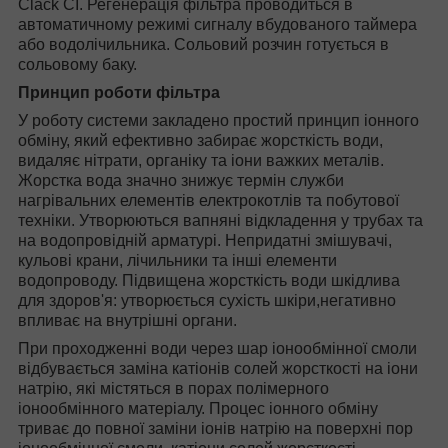
Clack CI. Регенерація фільтра проводиться в
автоматичному режимі сигналу вбудованого таймера
або водолічильника. Сольовий розчин готується в
сольовому баку.
Принцип роботи фільтра
У роботу системи закладено простий принцип іонного
обміну, який ефективно забирає жорсткість води,
видаляє нітрати, органіку та іони важких металів.
Жорстка вода значно знижує термін служби
нагрівальних елементів електрокотлів та побутової
техніки. Утворюються вапняні відкладення у трубах та
на водопровідній арматурі. Непридатні змішувачі,
кульові крани, лічильники та інші елементи
водопроводу. Підвищена жорсткість води шкідлива
для здоров'я: утворюється сухість шкіри,негативно
впливає на внутрішні органи.
При проходженні води через шар іонообмінної смоли
відбувається заміна катіонів солей жорсткості на іони
натрію, які містяться в порах полімерного
іонообмінного матеріалу. Процес іонного обміну
триває до повної заміни іонів натрію на поверхні пор