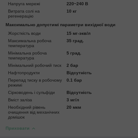
Напруга мережі
220~240 В
Витрата солі на
10 кг
регенерацію
Максимально допустимі параметри вихідної води
Жорсткість води
15 мг-экв/л
Максимальна робоча
35 град.
температура
Мінімальна робоча
5 град.
температура
Мінімальний робочий тиск
2 бар
Нафтопродукти
Відсутність
Перепад тиску в робочому
0.1 бар
режимі
Сірководень і сульфіди
Відсутність
Вміст заліза
3 мг/л
Необхідний рівень
20 мкм
очищення від механічних
домішок
Приховати