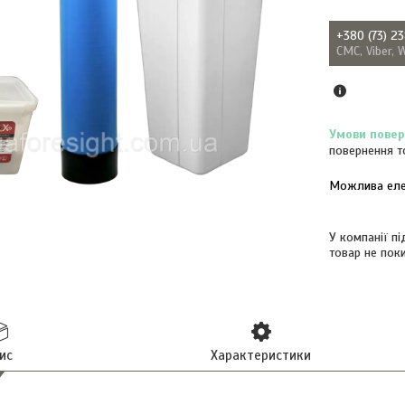
+380 (73) 2
СМС, Viber, 
повернення т
У компанії п
товар не пок
ис
Характеристики