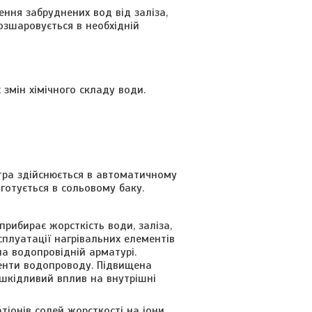
ння забруднених вод від заліза,
розшаровується в необхідній
 змін хімічного складу води.
тра здійснюється в автоматичному
готується в сольовому баку.
рибирає жорсткість води, заліза,
сплуатації нагрівальних елементів
на водопровідній арматурі.
менти водопроводу. Підвищена
 шкідливий вплив на внутрішні
тіонів солей жорсткості на іони