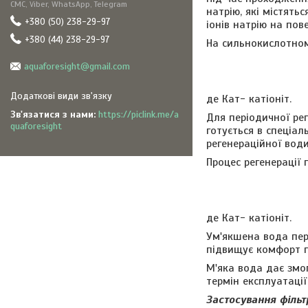
СМС, Viber, WhatsApp, Telegram
натрію, які містять
+380 (50) 238-29-97
іонів натрію на пов
+380 (44) 238-29-97
На сильнокислотном
aquaforesight@gmail.com
де Кат- катіоніт.
Зв'язатися з нами
https://piclink.me/a
Для періодичної рег
quaforesight
готується в спеціал
регенераційної води
Процес регенерації 
де Кат- катіоніт.
Ум'якшена вода пер
підвищує комфорт пі
М'яка вода дає змо
термін експлуатаці
Застосування філь