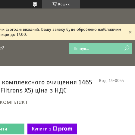
Кошик
 чи сьогодні вихідний. Вашу заявку буде оброблено найближчим
ницю до 17:00.
е?
 комплексного очищення 1465
Код:
13-0055
(Filtrons X5) ціна з НДС
/комплект
ити
Купити з