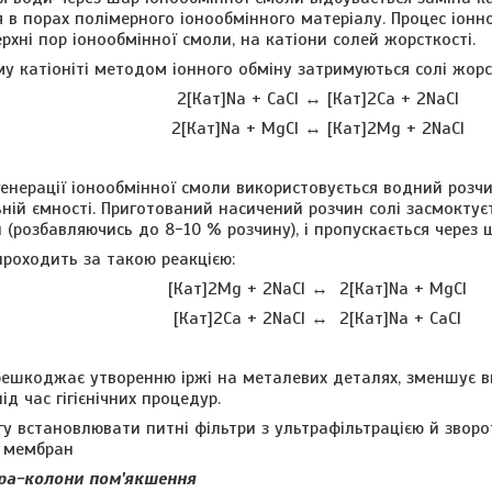
ся в порах полімерного іонообмінного матеріалу. Процес іонн
ерхні пор іонообмінної смоли, на катіони солей жорсткості.
у катіоніті методом іонного обміну затримуються солі жорст
2[Кат]Nа + CaCl ↔ [Кат]2Са + 2NaCl
2[Кат]Nа + MgCl ↔ [Кат]2Mg + 2NaCl
енерації іонообмінної смоли використовується водний розчин
ьній ємності. Приготований насичений розчин солі засмокту
 (розбавляючись до 8-10 % розчину), і пропускається через ш
проходить за такою реакцією:
[Кат]2Mg + 2NaCl ↔ 2[Кат]Nа + MgCl
[Кат]2Са + 2NaCl ↔ 2[Кат]Nа + CaCl
ешкоджає утворенню іржі на металевих деталях, зменшує ви
д час гігієнічних процедур.
гу встановлювати питні фільтри з ультрафільтрацією й звор
ї мембран
тра-колони пом'якшення