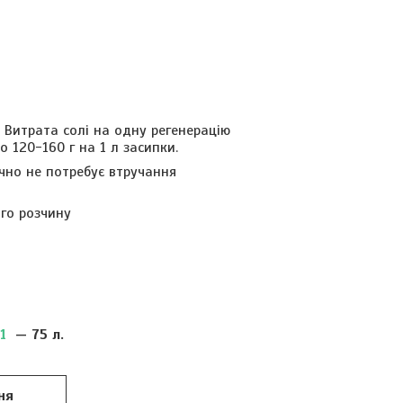
 Витрата солі на одну регенерацію
 120-160 г на 1 л засипки.
чно не потребує втручання
ого розчину
1
— 75 л.
ня