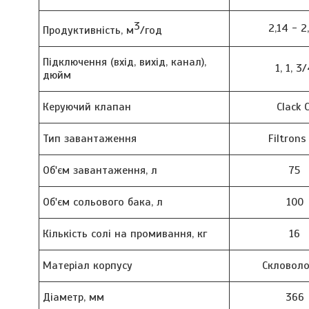
3
2,14 - 2
Продуктивність, м
/год
Підключення (вхід, вихід, канал),
1, 1, 3
дюйм
Керуючий клапан
Clack C
Тип завантаження
Filtrons
Об'єм завантаження, л
75
Об'єм сольового бака, л
100
Кількість солі на промивання, кг
16
Матеріал корпусу
Скловол
Діаметр, мм
366