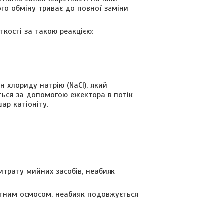
ого обміну триває до повної заміни
кості за такою реакцією:
 хлориду натрію (NaCl), який
ється за допомогою ежектора в потік
ар катіоніту.
трату мийних засобів, неабияк
отним осмосом, неабияк подовжується