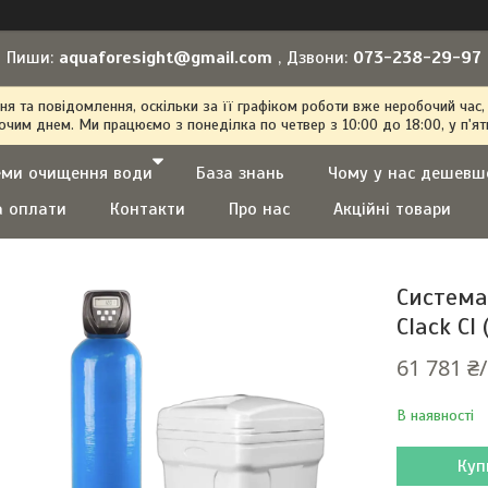
Пиши:
aquaforesight@gmail.com
, Дзвони:
073-238-29-97
 та повідомлення, оскільки за її графіком роботи вже неробочий час,
очим днем. Ми працюємо з понеділка по четвер з 10:00 до 18:00, у п'ят
еми очищення води
База знань
Чому у нас дешевш
а оплати
Контакти
Про нас
Акційні товари
Система
Clack CI 
61 781 ₴
В наявності
Куп