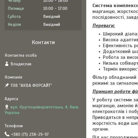
Четвер
10:00
18:00
Система комплексн
Пʼятниця
10:00
17:00
марганцю, жорсткост
Субота
Вихідний
послідовності, зав
Неділя
Вихідний
Переваги:
Широкий діапа
Висока адаптив
Контакти
Ефективність р
Додатковий ша
Робота за висо
Низька собівар
Владислав
Термін викорис
Фільтр обладнаний 
режимі за сигналом
ТОВ "АКВА ФОРСАЙТ"
Принцип роботи фі
У роботу системи з
марганцю, амонію й
вул. Круглоуніверситетська, 4, Київ,
електрокотлів і поб
Україна
Приводяться в непр
жорсткість води шкі
органи.
+380 (73) 238-29-97
Під час проходження