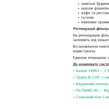
заміські будин
школи дошкіль
кафе та рестор
готелю
невеликі проми
Регенерація фільтр
На регенерацію філ
залежить від кілько
Встановлення пом'я
користувача.
Єдиною операцією, щ
До комплекту сист
-
Балон 14X65 – 2.
-
Труба Ø 1,05" з 
-
Керуючий клапан 
-
FILTRONS X5 — Му
-
Сольовий бак Can