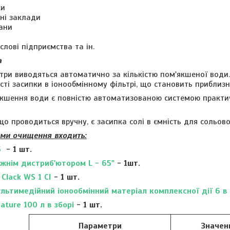
ки
ні заклади
ани
слові підприємства та ін.
а
ьтри виводяться автоматично за кількістю пом'якшеної води.
сті засипки в іонообмінному фільтрі, що становить приблизно
кшення води є повністю автоматизованою системою практи
о проводиться вручну, є засипка солі в ємність для сольов
еми очищення входить:
5
- 1 шт.
нижнім дистриб'ютором L - 65"
- 1шт.
Clack WS 1 CI
- 1 шт.
льтимедійний іонообмінний матеріал комплексної дії 6 в 
ature 100 л в зборі
- 1 шт.
Параметри
Значен