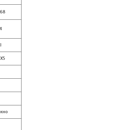
,68
/4
I
 X5
окно