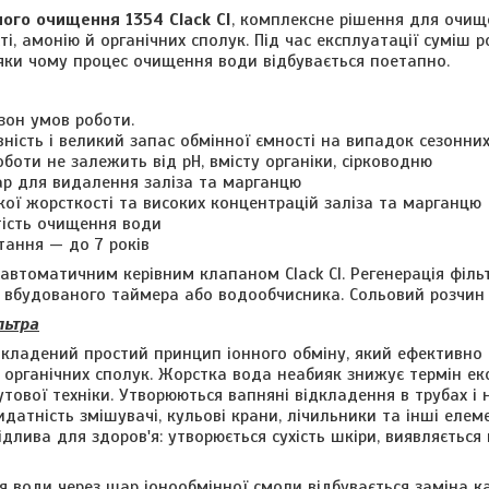
ого очищення 1354 Clack CI
, комплексне рішення для очище
і, амонію й органічних сполук. Під час експлуатації суміш 
дяки чому процес очищення води відбувається поетапно.
зон умов роботи.
ність і великий запас обмінної ємності на випадок сезонних
оботи не залежить від pH, вмісту органіки, сірководню
р для видалення заліза та марганцю
кої жорсткості та високих концентрацій заліза та марганцю
тість очищення води
тання — до 7 років
автоматичним керівним клапаном Clack CI. Регенерація філь
 вбудованого таймера або водообчисника. Сольовий розчин 
льтра
акладений простий принцип іонного обміну, який ефективно п
 органічних сполук. Жорстка вода неабияк знижує термін ек
утової техніки. Утворюються вапняні відкладення в трубах і 
идатність змішувачі, кульові крани, лічильники та інші еле
длива для здоров'я: утворюється сухість шкіри, виявляється
 води через шар іонообмінної смоли відбувається заміна ка