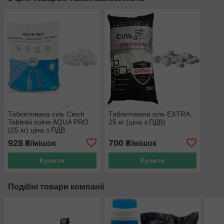
Таблетована сіль Сiech
Таблетована сіль EXTRA,
Tabletki solne AQUA PRO
25 кг (ціна з ПДВ)
(25 кг) ціна з ПДВ
928
700
₴/мішок
₴/мішок
Купити
Купити
Подібні товари компанії