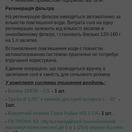
невеликі промислові підприємства та ін.
Регенерація фільтра
На регенерацію фільтри виводяться автоматично за
кількістю пом'якшеної води. Витрата солі на одну
регенерацію залежить від кількості засипки в
іонообмінному фільтрі, і становить близько 120-160 г
на 1 л засипки.
Встановлення пом'якшення води є повністю
автоматизованою системою практично не потребує
втручання користувача.
Єдиною операцією, що проводиться вручну, є
засипання солі в ємність для сольового розчину
У комплект системи очищення входить:
-
Балон 10X35 – 2.5
- 1 шт.
-
Труба Ø 1,05"
з нижнім дистриб'ютором
L - 35"
-
1шт.
-
Керуючий клапан
Clack Pallas WS 1 CK
- 1 шт.
-
FILTRONS X2 - Мультимедійний іонообмінний
матеріал комплексної дії 6 в 1 (25л) аналог Ecomix