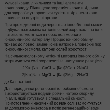
кульові крани, лічильники та інші елементи
водопроводу. Підвищена жорсткість води шкідлива
для здоров'я: утворюється сухість шкіри,негативно
впливає на внутрішні органи.
При проходженні води через шар іонообмінної смоли
відбувається заміна катіонів солей жорсткості на іони
натрію, які містяться в порах полімерного
іонообмінного матеріалу. Процес іонного обміну
триває до повної заміни іонів натрію на поверхні пор
іонообмінної смоли, катіони солей жорсткості.
На сильнокислотному катіоніті методом іонного обміну
затримуються солі жорсткості за наступною реакцією:
2[Кат]Nа + CaCl ↔ [Кат]2Са + 2NaCl
2[Кат]Nа + MgCl ↔ [Кат]2Mg + 2NaCl
де Кат - катіоніт.
Для періодичної регенерації іонообмінної смоли
використовується водний розчин натрію хлориду
(NaCl), який готується в спеціальній ємності.
Приготовлений насичений розчин солі засмоктується
за допомогою ежектора в потік регенераційної води