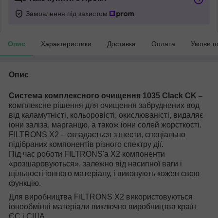
Замовлення під захистом
Опис
Характеристики
Доставка
Оплата
Умови п
Опис
Система комплексного очищення 1035
Clack CK
–
комплексне рiшення для очищення забруднених вод
від каламутністі, кольоровісті, окислюваністі, видаляє
іони заліза, марганцю, а також іони солей жорсткості.
FILTRONS X2 – складається з шести, спеціально
підібраних компонентів різного спектру дії.
Під час роботи FILTRONS'а X2 компоненти
«розшаровуються», залежно від насипної ваги і
щільності іонного матеріалу, і виконують кожен свою
функцію.
Для виробництва FILTRONS X2 використовуються
іонообмінні матеріали виключно виробництва країн
ЄС і США.