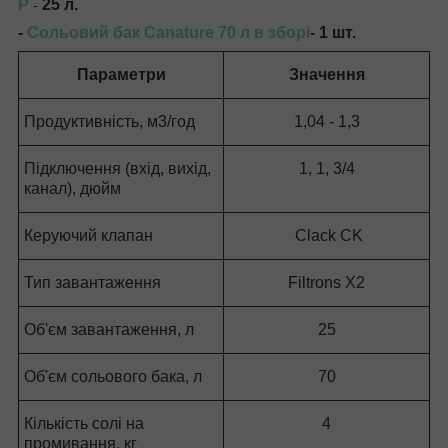
P
25 л.
-
-
Сольовий бак Canature 70 л в зборі
- 1 шт.
Параметри
Значення
Продуктивність, м
3
/год
1,04 - 1,3
Підключення (вхід, вихід,
1, 1, 3/4
канал), дюйм
Керуючий клапан
Clack CK
Тип завантаження
Filtrons X2
Об'єм завантаження, л
25
Об'єм сольового бака, л
70
Кількість солі на
4
промивання, кг