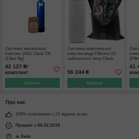
Система механічної
Система комплексної
Сист
очистки 1665 Clack CK
очистки води Filtrons X1
очис
(Filter Ag)
кабінетного типу Clack
(Filt
1035 (Clack CK)
42 127
41 
₴/
56 244
₴
комплект
ком
Купити
Купити
Про нас
100% позитивних з 21 відгука за рік
Працює з 06.02.2018
м. Київ