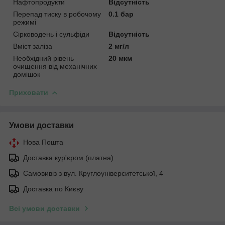
Нафтопродукти
Відсутність
Перепад тиску в робочому
0.1 бар
режимі
Сірководень і сульфіди
Відсутність
Вміст заліза
2 мг/л
Необхідний рівень
20 мкм
очищення від механічних
домішок
Приховати
Умови доставки
Нова Пошта
Доставка кур'єром (платна)
Самовивіз з вул. Круглоуніверситетської, 4
Доставка по Києву
Всі умови доставки