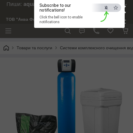
×
Пиши:
aquaforesight@gmail.com
, Дзвони:
073-
Subscribe to our
238-29-97
notifications!
Click the bell icon to enable
ТОВ "Аква Форсайт"
ESC
notifications
Товари та послуги
Системи комплексного очищення во