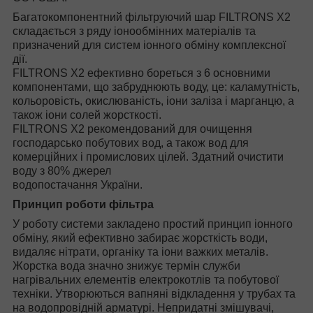
Багатокомпонентний фільтруючий шар FILTRONS X2
складається з ряду іонообмінних матеріалів та
призначений для систем іонного обміну комплексної
дії.
FILTRONS X2 ефективно бореться з 6 основними
компонентами, що забруднюють воду, це: каламутність,
кольоровість, окислюваність, іони заліза і марганцю, а
також іони солей жорсткості.
FILTRONS X2 рекомендований для очищення
господарсько побутових вод, а також вод для
комерційних і промислових цілей. Здатний очистити
воду з 80% джерел
водопостачання України.
Принцип роботи фільтра
У роботу системи закладено простий принцип іонного
обміну, який ефективно забирає жорсткість води,
видаляє нітрати, органіку та іони важких металів.
Жорстка вода значно знижує термін служби
нагрівальних елементів електрокотлів та побутової
техніки. Утворюються вапняні відкладення у трубах та
на водопровідній арматурі. Непридатні змішувачі,