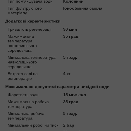
Тип пом'якшувача води
Колонний
Тип фільтруючого
Іонообмінна смола
матеріалу
Додаткові характеристики
Тривалість регенерації
90 мин
Максимальна
35 град.
температура
навколишнього
середовища
Мінімальна температура
5 град.
навколишнього
середовища
Витрата солі на
4 кг
регенерацію
Максимально допустимі параметри вихідної води
Жорсткість води
15 мг-экв/л
Максимальна робоча
35 град.
температура
Мінімальна робоча
5 град.
температура
Мінімальний робочий тиск
2 бар