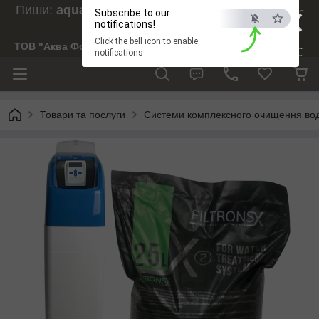
×
Пиши:
aquaforesight@gmail.com
, Дзвони:
073-
Subscribe to our
238-29-97
notifications!
Click the bell icon to enable
ТОВ "Аква Форсайт"
ESC
notifications
Товари та послуги
Системи комплексного очищення во