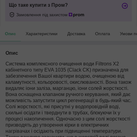
Що таке купити з Пром?
Замовлення під захистом
Опис
Характеристики
Доставка
Оплата
Умови п
Опис
Система комплексного очищення води Filtrons X2
кабінетного типу EVA 1035 (Clack CK) призначена для
забезпечення Вашої квартири водою, очищеною від
каламутності, кольоровості, окислюваності. Вона також
видаляє іони заліза, марганцю, іони солей жорсткості.
Вона оснащена клапаном ручного керування, який дає
можливість запустити цикл регенерації в будь-який час.
Солі жорсткості, які присутні у водопровідній воді,
схильні осідати і тверднути в трубах, блокуючи їх у
процесі накопичення. Одночасно з цим солі жорсткості
призводять до утворення кірки в електричних
нагрівачах і осідають при підвищенні температури.