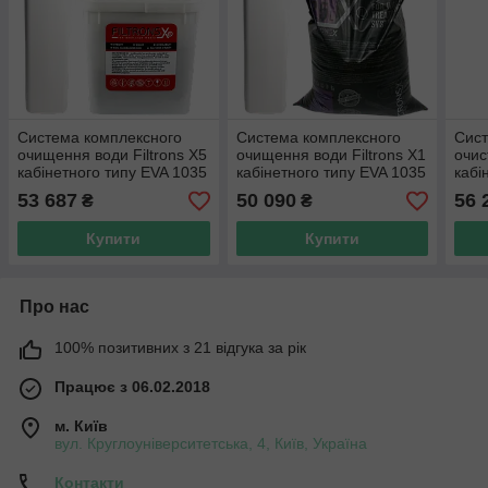
Система комплексного
Система комплексного
Сист
очищення води Filtrons X5
очищення води Filtrons X1
очис
кабінетного типу EVA 1035
кабінетного типу EVA 1035
кабі
(Clack CK)
(Clack CK)
1035
53 687
50 090
56 
₴
₴
Купити
Купити
Про нас
100% позитивних з 21 відгука за рік
Працює з 06.02.2018
м. Київ
вул. Круглоуніверситетська, 4, Київ, Україна
Контакти