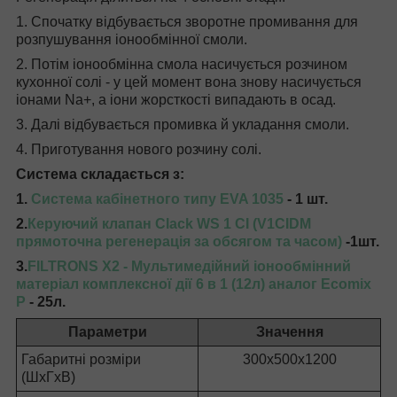
1. Спочатку відбувається зворотне промивання для
розпушування іонообмінної смоли.
2. Потім іонообмінна смола насичується розчином
кухонної солі - у цей момент вона знову насичується
іонами Na+, а іони жорсткості випадають в осад.
3. Далі відбувається промивка й укладання смоли.
4. Приготування нового розчину солі.
Система складається з:
1.
Система кабінетного типу EVA 1035
- 1 шт.
2.
Керуючий клапан Clack WS 1 CI (V1CIDM
прямоточна регенерація за обсягом та часом)
-1шт.
3.
FILTRONS X2 - Мультимедійний іонообмінний
матеріал комплексної дії 6 в 1 (12л) аналог Ecomix
P
- 25л.
Параметри
Значення
Габаритні розміри
300х500х1200
(ШхГхВ)