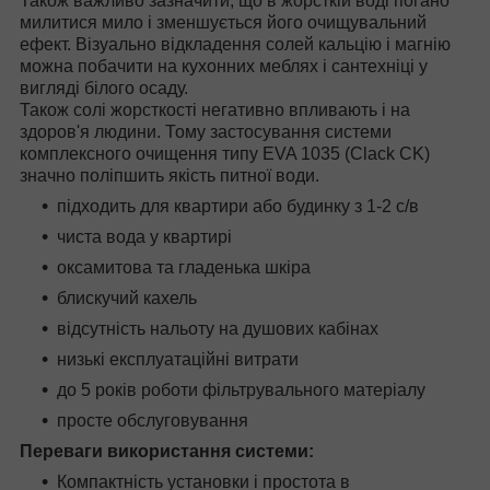
Також важливо зазначити, що в жорсткій воді погано
милитися мило і зменшується його очищувальний
ефект. Візуально відкладення солей кальцію і магнію
можна побачити на кухонних меблях і сантехніці у
вигляді білого осаду.
Також солі жорсткості негативно впливають і на
здоров'я людини. Тому застосування системи
комплексного очищення типу EVA 1035 (Clack CK)
значно поліпшить якість питної води.
підходить для квартири або будинку з 1-2 с/в
чиста вода у квартирі
оксамитова та гладенька шкіра
блискучий кахель
відсутність нальоту на душових кабінах
низькі експлуатаційні витрати
до 5 років роботи фільтрувального матеріалу
просте обслуговування
Переваги використання системи:
Компактність установки і простота в