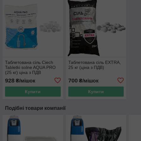
Таблетована сіль Сiech
Таблетована сіль EXTRA,
Tabletki solne AQUA PRO
25 кг (ціна з ПДВ)
(25 кг) ціна з ПДВ
928
700
₴/мішок
₴/мішок
Купити
Купити
Подібні товари компанії