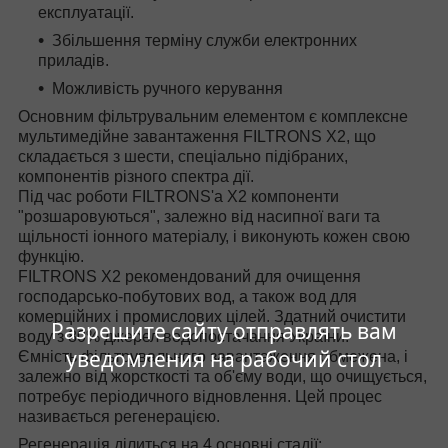
експлуатації.
Збільшення терміну служби електронних
приладів.
Можливість ручного керування
Основним фільтрувальним елементом є комплексне
мультимедійне завантаження FILTRONS X2, що
складається з шести, спеціально підібраних,
компонентів різного спектра дії.
Під час роботи FILTRONS'а X2 компоненти
"розшаровуються", залежно від насипної ваги та
щільності іонного матеріалу, і виконують кожен свою
функцію.
FILTRONS X2 рекомендований для очищення
господарсько-побутових вод, а також вод для
комерційних і промислових цілей. Здатний очистити
Разрешите сайту отправлять вам
воду з 80% джерел водопостачання України.
уведомления на рабочий стол
Ємність фільтрувального завантаження обмежена, і
залежно від жорсткості та об'єму води, що очищується,
потребує періодичного відновлення. Цей процес
називається регенерацією.
Регенерація ділиться на 4 основні стадії: