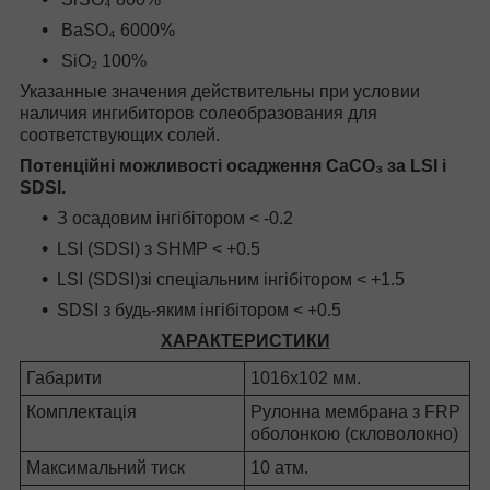
BaSO₄ 6000%
SiO₂ 100%
Указанные значения действительны при условии
наличия ингибиторов солеобразования для
соответствующих солей.
Потенційні можливості осадження CaCO₃ за LSI і
SDSI.
З осадовим інгібітором < -0.2
LSI (SDSI) з SHMP < +0.5
LSI (SDSI)зі спеціальним інгібітором < +1.5
SDSI з будь-яким інгібітором < +0.5
ХАРАКТЕРИСТИКИ
Габарити
1016х102 мм.
Комплектація
Рулонна мембрана з FRP
оболонкою (скловолокно)
Максимальний тиск
10 атм.