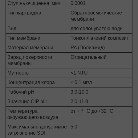
Ступінь очищення, мкм
0.0001
Тип картриджа
Обратноосмотические
мембрани
Вид
для солонуватою води
Тип мембрани
Тонкоплівковий композит
Матеріал мембрани
PA (Полиамид)
Заряд поверхности
Отрицательный
мембраны
Мутность
<1 NTU
Концентрация хлора
< 0.1 мг/л
Рабочий pH
3.0-10.0
Значение CIP pH
2.0-11.0
Температура
от + 7° С до +32° С
окружающего воздуха
Максимально допустимое
5.0
загрязнение SDI