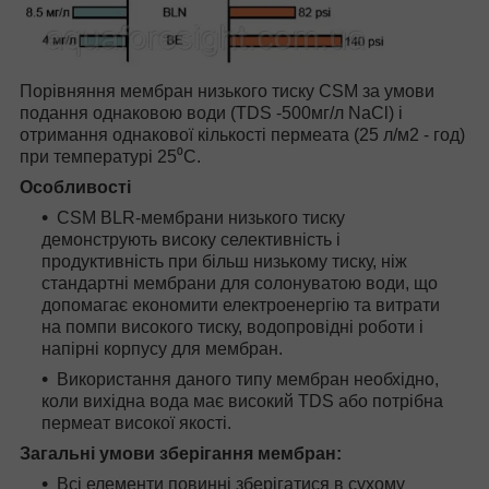
Порівняння мембран низького тиску CSM за умови
подання однаковою води (TDS -500мг/л NaCl) і
отримання однакової кількості пермеата (25 л/м2 - год)
при температурі 25⁰С.
Особливості
CSM BLR-мембрани низького тиску
демонструють високу селективність і
продуктивність при більш низькому тиску, ніж
стандартні мембрани для солонуватою води, що
допомагає економити електроенергію та витрати
на помпи високого тиску, водопровідні роботи і
напірні корпусу для мембран.
Використання даного типу мембран необхідно,
коли вихідна вода має високий TDS або потрібна
пермеат високої якості.
Загальні умови зберігання мембран:
Всі елементи повинні зберігатися в сухому