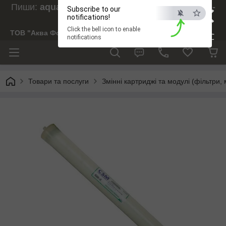
×
Пиши:
aquaforesight@gmail.com
, Дзвони:
073-
Subscribe to our
238-29-97
notifications!
Click the bell icon to enable
ТОВ "Аква Форсайт"
ESC
notifications
Товари та послуги
Змінні картриджі та модулі (фільтри