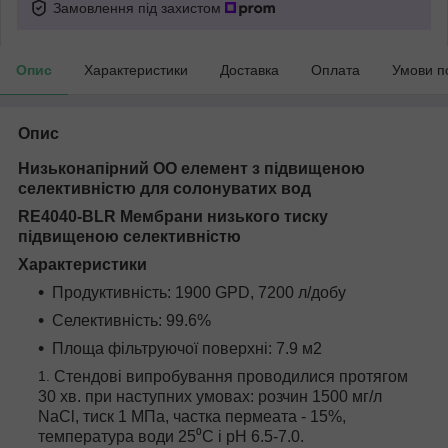
Замовлення під захистом
Опис
Характеристики
Доставка
Оплата
Умови п
Опис
Низьконапірний ОО елемент з підвищеною
селективністю для солонуватих вод
RE4040-BLR Мембрани низького тиску
підвищеною селективністю
Характеристики
Продуктивність: 1900 GPD, 7200 л/добу
Селективність: 99.6%
Площа фільтруючої поверхні: 7.9 м2
Стендові випробування проводилися протягом
30 хв. при наступних умовах: розчин 1500 мг/л
NaCl, тиск 1 МПа, частка пермеата - 15%,
температура води 25⁰С і pH 6.5-7.0.