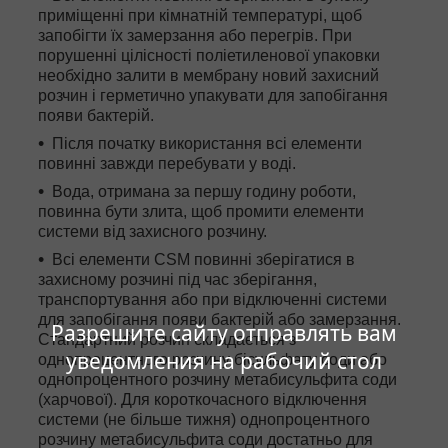
приміщенні при кімнатній температурі, щоб
запобігти їх замерзання або перегрів. При
порушенні цілісності поліетиленової упаковки
необхідно залити в мембрану новий захисний
розчин і герметично упакувати для запобігання
появи бактерій.
Після початку використання всі елементи
повинні завжди перебувати у воді.
Вода, отримана за першу годину роботи,
повинна бути злита, щоб промити елементи
системи від захисного розчину.
Всі елементи CSM повинні зберігатися в
захисному розчині під час зберігання,
транспортування або при відключенні системи
для запобігання появи бактерій або замерзання.
Разрешите сайту отправлять вам
Стандартний розчин складається з
уведомления на рабочий стол
однопроцентного розчину бісульфату соди або
однопроцентного розчину метабисульфита соди
(харчової). Для короткочасного відключення
системи (не більше тижня) однопроцентного
розчину метабисульфита соди достатньо для