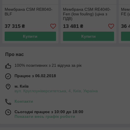
Мембрана CSM RE8040-
Мембрана CSM RE4040-
Мем
BLF
Fen (low fouling) (ціна з
FE (
ПДВ)
37 315
13 481
36 
₴
₴
Купити
Купити
Про нас
100% позитивних з 21 відгука за рік
Працює з 06.02.2018
м. Київ
вул. Круглоуніверситетська, 4, Київ, Україна
Контакти
Сьогодні працює з 10:00 до 18:00
Показати весь графік роботи