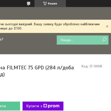
Кошик
 чи сьогодні вихідний. Вашу заявку буде оброблено найближчим
ницю до 17:00.
е?
а FILMTEC 75 GPD (284 л/доба
Код:
17-0008
од)
ити
Купити з