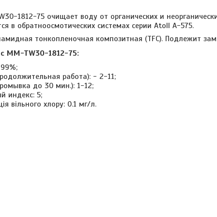
W30-1812-75 очищает воду от органических и неорганических
ся в обратноосмотических системах серии Atoll A-575.
амидная тонкопленочная композитная (TFC). Подлежит замен
ec MM-TW30-1812-75:
 99%;
родолжительная работа): - 2-11;
ромывка до 30 мин.): 1-12;
 индекс: 5;
я вільного хлору: 0.1 мг/л.