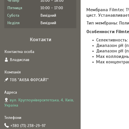
Четвер
10:00
18:00
Пʼятниця
10:00
17:00
Мембрана Filmtec T
цист. Устанавливает
Субота
Вихідний
Тип мембраны: Поли
Неділя
Вихідний
Особенности Filmt
Контакти
Селективность:
Диапазон рН (п
Диапазон рН (п
Max коллоидный
Владислав
Max концентраці
ТОВ "АКВА ФОРСАЙТ"
вул. Круглоуніверситетська, 4, Київ,
Україна
+380 (73) 238-29-97