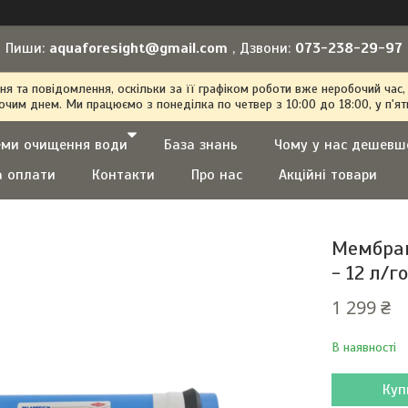
Пиши:
aquaforesight@gmail.com
, Дзвони:
073-238-29-97
 та повідомлення, оскільки за її графіком роботи вже неробочий час,
очим днем. Ми працюємо з понеділка по четвер з 10:00 до 18:00, у п'ят
еми очищення води
База знань
Чому у нас дешевш
а оплати
Контакти
Про нас
Акційні товари
Мембран
- 12 л/г
1 299 ₴
В наявності
Куп