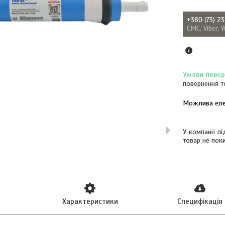
+380 (73) 2
СМС, Viber, 
повернення т
У компанії п
товар не пок
Характеристики
Специфікація