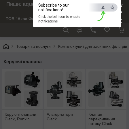
×
Пиши:
aquaforesight@gmail.com
, Дзвони:
073-
Subscribe to our
238-29-97
notifications!
Click the bell icon to enable
ТОВ "Аква Форсайт"
ESC
notifications
Товари та послуги
Комплектуючі для засипних фільтрів
Керуючі клапана
Керуючі клапани
Альтернатори
Клапан
Clack, Runxin
Clack
перекривання
потоку Clack