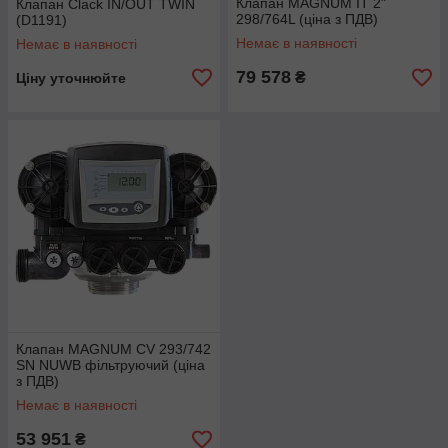
Клапан MAGNUM IT 2"
Клапан Clack IN/OUT TWIN
298/764L (ціна з ПДВ)
(D1191)
Немає в наявності
Немає в наявності
79 578
₴
Ціну уточнюйте
Клапан MAGNUM СV 293/742
SN NUWB фільтруючий (ціна
з ПДВ)
Немає в наявності
53 951
₴