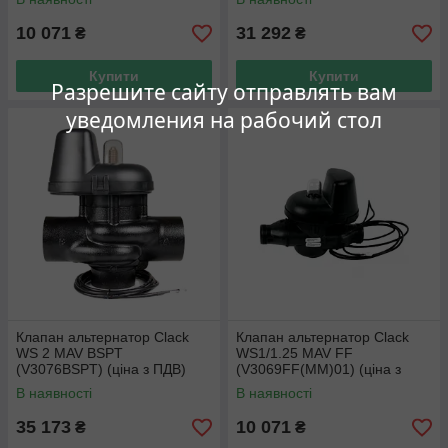
10 071
31 292
₴
₴
Купити
Купити
Разрешите сайту отправлять вам
уведомления на рабочий стол
Клапан альтернатор Clack
Клапан альтернатор Clack
WS 2 MAV BSPT
WS1/1.25 MAV FF
(V3076BSPT) (ціна з ПДВ)
(V3069FF(MM)01) (ціна з
ПДВ)
В наявності
В наявності
35 173
10 071
₴
₴