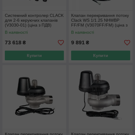
Системний контролер CLACK
Клапан перекривання потоку
для 2-6 керуючих клапанів
Clack WS 1/1.25 NHWBP
(V3030-01) (ціна з ПДВ)
FF/FM (V3070FF/FM) (ціна з
ПДВ)
В наявності
В наявності
73 618
9 891
₴
₴
Купити
Купити
Клапан перекривання потоку
Клапан перекривання потоку