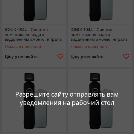
IONIX 0844 - Система
IONIX 1044 - Система
пом'якшення води з
пом'якшення води з
видаленням амонію, нітратів
видаленням амонію, нітратів
і нітритів до 1,6 м³/год
і нітритів до 2,5 м³/год
Немає в наявності
Немає в наявності
Ціну уточнюйте
Ціну уточнюйте
Разрешите сайту отправлять вам
уведомления на рабочий стол