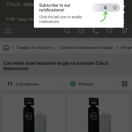
×
Пиши:
aquaforesight@gmail.com
, Дзвони:
073-
Subscribe to our
238-29-97
notifications!
Click the bell icon to enable
ТОВ "Аква Форсайт"
ESC
notifications
Товари та послуги
Системи пом'якшення води
Simpl
Системи пом'якшення води на клапані Clack
Impression
Сортування
0
Фільтри