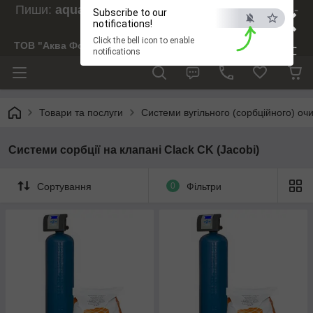
×
Пиши:
aquaforesight@gmail.com
, Дзвони:
073-
Subscribe to our
238-29-97
notifications!
Click the bell icon to enable
ТОВ "Аква Форсайт"
ESC
notifications
Товари та послуги
Системи вугільного (сорбційного) о
Системи сорбції на клапані Clack CK (Jacobi)
Сортування
0
Фільтри