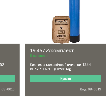
19 467 ₴/комплект
В наявності
252
Система механічної очистки 1354
Runxin F67С1 (Filter Ag)
Купити
08-0010
08-0019