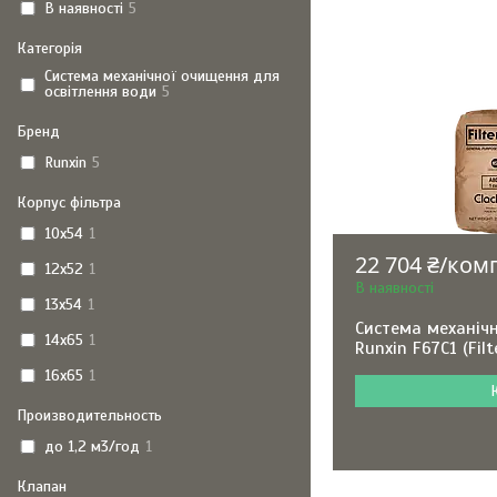
В наявності
5
Категорія
Система механічної очищення для
освітлення води
5
Бренд
Runxin
5
Корпус фільтра
10x54
1
22 704 ₴/ком
12x52
1
В наявності
13x54
1
Система механічн
14x65
1
Runxin F67С1 (Filt
16х65
1
Производительность
до 1,2 м3/год
1
Клапан