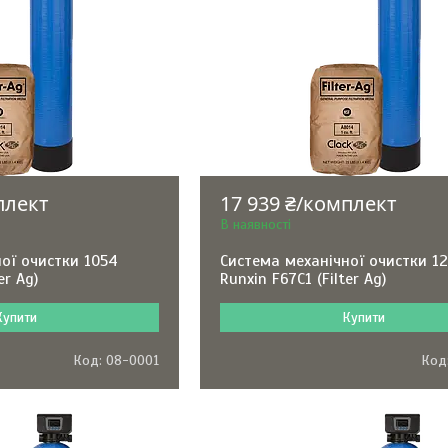
плект
17 939 ₴/комплект
В наявності
ої очистки 1054
Система механічної очистки 1
er Ag)
Runxin F67С1 (Filter Ag)
Купити
Купити
08-0001