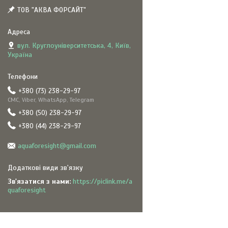
ТОВ "АКВА ФОРСАЙТ"
вул. Круглоуніверситетська, 4, Київ,
Україна
+380 (73) 238-29-97
СМС, Viber, WhatsApp, Telegram
+380 (50) 238-29-97
+380 (44) 238-29-97
aquaforesight@gmail.com
Зв'язатися з нами
https://piclink.me/a
quaforesight