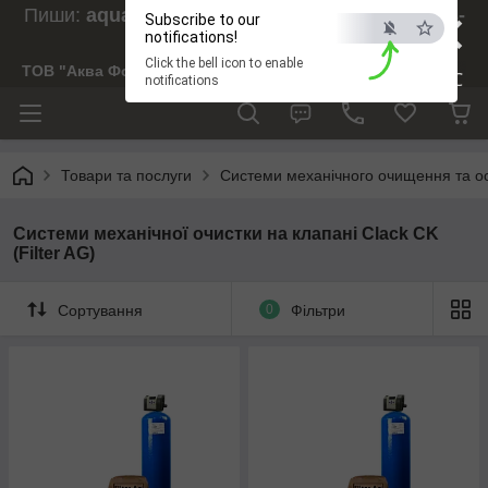
×
Пиши:
aquaforesight@gmail.com
, Дзвони:
073-
Subscribe to our
238-29-97
notifications!
Click the bell icon to enable
ТОВ "Аква Форсайт"
ESC
notifications
Товари та послуги
Системи механічного очищення та ос
Системи механічної очистки на клапані Clack CK
(Filter AG)
Сортування
0
Фільтри