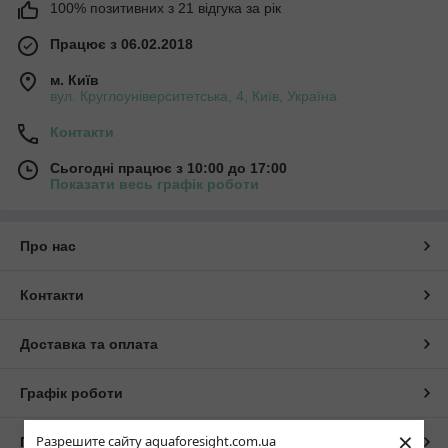
100% позитивних з 21 відгука за рік
Працює з 06.02.2018
м. Київ
вул. Круглоуніверситетська, 4, Київ, Україна
Контакти
Сьогодні працює з 10:00 до 17:00
Показати весь графік роботи
Про нас
Контакти
Доставка та оплата
Графік роботи
×
Разрешите сайту aquaforesight.com.ua
Повна версія сайту