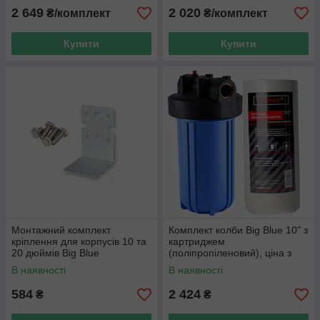
2 649
2 020
₴/комплект
₴/комплект
Купити
Купити
Монтажний комплект
Комплект колби Big Blue 10" з
кріплення для корпусів 10 та
картриджем
20 дюймів Big Blue
(поліпропіленовий), ціна з
ПДВ
В наявності
В наявності
584
2 424
₴
₴