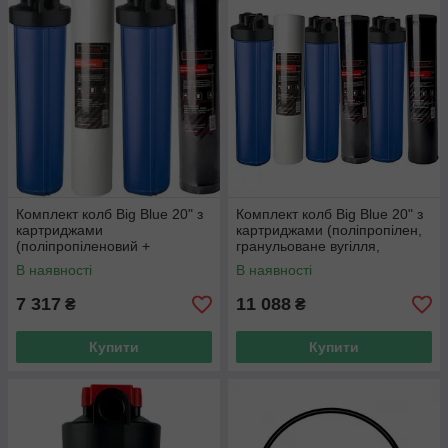
Комплект колб Big Blue 20" з
Комплект колб Big Blue 20" з
картриджами
картриджами (поліпропілен,
(поліпропіленовий +
гранульоване вугілля,
гранульоване вугілля), ціна з
пом'якшення), ціна з ПДВ
В наявності
В наявності
ПДВ
7 317
11 088
₴
₴
Купити
Купити