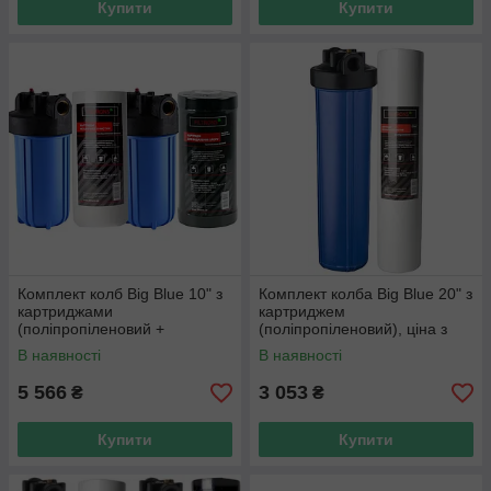
Купити
Купити
Комплект колб Big Blue 10" з
Комплект колба Big Blue 20" з
картриджами
картриджем
(поліпропіленовий +
(поліпропіленовий), ціна з
гранульоване вугілля), ціна з
ПДВ
В наявності
В наявності
ПДВ
5 566
3 053
₴
₴
Купити
Купити