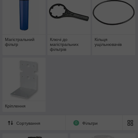
мають швидкознімні цангові затискачі для приєднання
пластикової трубки.
Для зручності заміни картриджа деякі моделі мають
клапан скидання тиску, а для контролю забруднення
встановлюється манометр. Також дозволяється
візуальний контроль для прозорих корпусів.
Магістральний
Ключі до
Кільця
фільтр
магістральних
ущільнювачів
фільтрів
Кріплення
Сортування
0
Фільтри