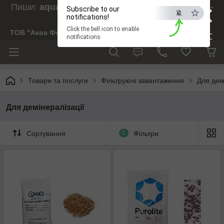
×
Пиши:
aquaforesight@gmail.com
, Дзвони:
073-
Subscribe to our
238-29-97
notifications!
Click the bell icon to enable
ТОВ "Аква Форсайт"
ESC
notifications
Товари та послуги
Фільтруючі завантаження
Для дем
Для демінералізації
Сортування
0
Фільтри