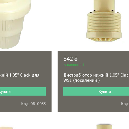
842 ₴
В наявності
ній 1,05" Clack для
Дистриб'ютор нижній 1,05" Clac
WS1 (посилений )
Купити
Купити
06-0033