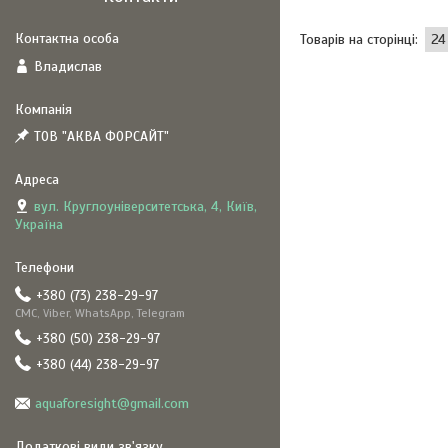
Владислав
ТОВ "АКВА ФОРСАЙТ"
вул. Круглоуніверситетська, 4, Київ,
Україна
+380 (73) 238-29-97
СМС, Viber, WhatsApp, Telegram
+380 (50) 238-29-97
+380 (44) 238-29-97
aquaforesight@gmail.com