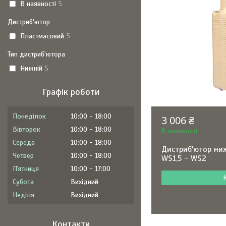
В наявності
5
Дистриб'ютор
Пластмасовий
5
Тип дистриб'ютора
Нижній
5
Графік роботи
Понеділок
10:00
18:00
3 006 ₴
Вівторок
10:00
18:00
В наявності
Середа
10:00
18:00
Дистриб'ютор ниж
Четвер
10:00
18:00
WS1,5 - WS2
Пʼятниця
10:00
17:00
Субота
Вихідний
Неділя
Вихідний
Контакти