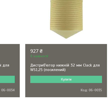
927 ₴
В наявності
k для
Дистриб'ютор нижній 32 мм Clack для
WS1,25 (посилений)
Купити
06-0034
06-0035