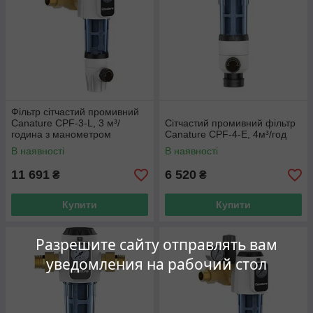
Фільтр сітчастий промивний
Canature CPF-3-L, 3 м³/
Сітчастий промивний фільтр
година з манометром
Canature CPF-4-Е, 4м³/год
В наявності
В наявності
11 691
6 520
₴
₴
Купити
Купити
Разрешите сайту отправлять вам
уведомления на рабочий стол