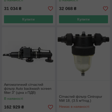
В наявності
В наявності
31 034
32 068
₴
₴
Купити
Купити
Автоматичний сітчастий
фільтр Auto backwash screen
filter 3" (ціна з ПДВ)
Сітчастий фільтр Cintropur
В наявності
NW 18, (3.5 м³/год.)
162 929
Немає в наявності
₴