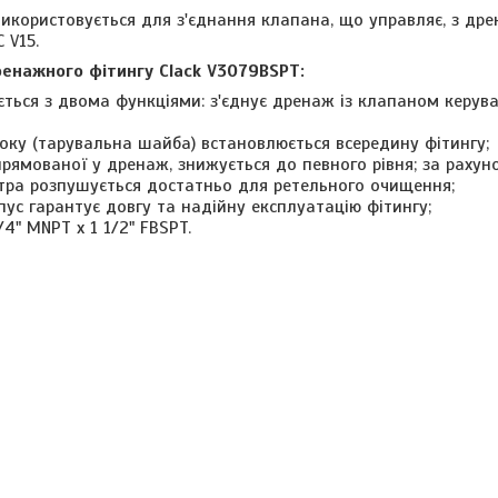
икористовується для з'єднання клапана, що управляє, з дре
 V15.
енажного фітингу Clack V3079BSPT:
ється з двома функціями: з'єднує дренаж із клапаном керув
ку (тарувальна шайба) встановлюється всередину фітингу;
спрямованої у дренаж, знижується до певного рівня; за раху
тра розпушується достатньо для ретельного очищення;
ус гарантує довгу та надійну експлуатацію фітингу;
4" MNPT x 1 1/2" FBSPT.