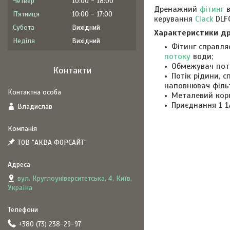
Четвер
10:00
18:00
Дренажний
фітинг
в
Пʼятниця
10:00
17:00
керування
Clack
DLFC
Субота
Вихідний
Характеристики др
Неділя
Вихідний
Фітинг справля
потоку
води;
Обмежувач пото
Контакти
Потік рідини, 
наповнювач філь
Металевий корп
Приєднання 1 1/
Владислав
ТОВ "АКВА ФОРСАЙТ"
вул. Круглоуніверситетська, 4, Київ,
Україна
+380 (73) 238-29-97