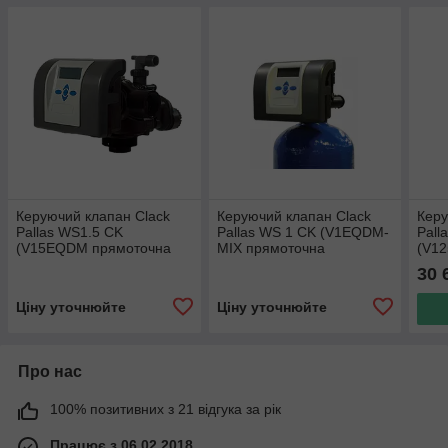
Керуючий клапан Clack
Керуючий клапан Clack
Керу
Pallas WS1.5 CK
Pallas WS 1 CK (V1EQDM-
Pall
(V15EQDM прямоточна
MIX прямоточна
(V12
регенерація за обсягом за
регенерація за обсягом за
за ч
30 
часом) з витратоміром
часом) з підмішуванням
Ціну уточнюйте
Ціну уточнюйте
Про нас
100% позитивних з 21 відгука за рік
Працює з 06.02.2018