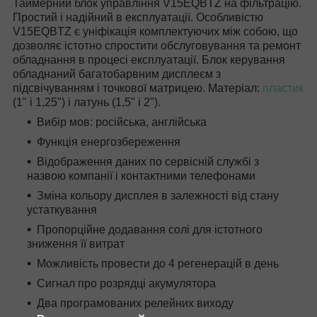
Таймерний блок управління V15EQBTZ на фільтрацію.
Простий і надійний в експлуатації. Особливістю
V15EQBTZ є уніфікація комплектуючих між собою, що
дозволяє істотно спростити обслуговування та ремонт
обладнання в процесі експлуатації. Блок керування
обладнаний багатобарвним дисплеєм з
підсвічуванням і точкової матрицею. Матеріал:
пластик
(1" і 1,25") і латунь (1,5" і 2").
Вибір мов: російська, англійська
Функція енергозбереження
Відображення даних по сервісній службі з
назвою компанії і контактними телефонами
Зміна кольору дисплея в залежності від стану
устаткування
Пропорційне додавання солі для істотного
зниження її витрат
Можливість провести до 4 регенерацій в день
Сигнал про розрядці акумулятора
Два програмованих релейних виходу