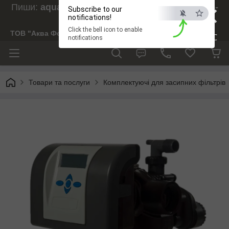
×
Пиши:
aquaforesight@gmail.com
, Дзвони:
073-
Subscribe to our
238-29-97
notifications!
Click the bell icon to enable
ТОВ "Аква Форсайт"
ESC
notifications
Товари та послуги
Комплектуючі для засипних фільтрів