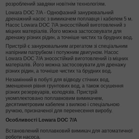
розроблений завдяки новітнім технологіям.
Lowara DOC 7/A - Однофазний занурювальний
дренажний насос з вимикачем поплавця і кабелем 5 м.
Насос Lowara DOC 7/A зносостійкий виготовлений з
міцних матеріалів. Його можна застосовувати для
дренажу різних рідин, а точніше чистих та брудних вод.
Пристрій є занурювальним агрегатом зі спеціальним
напірним патрубком і потужним двигуном. Насос
Lowara DOC 7/A зносостійкий виготовлений із міцних
матеріалів. Його можна застосовувати для дренажу
різних рідин, а точніше чистих та брудних вод.
Незамінний в побуті для відводу стічних вод,
зменшення рівня грунтових вод, а також осушення
різних резервуарів, колодязів. Пристрій
укомплектовано поплавковим вимикачем,
десятиметровим кабелем з вилкою і спеціальною
ручкою, призначеної для перенесення виробу.
Особливості Lowara DOC 7/A
Встановлений поплавковий вимикач для автоматичної
роботи насоса.