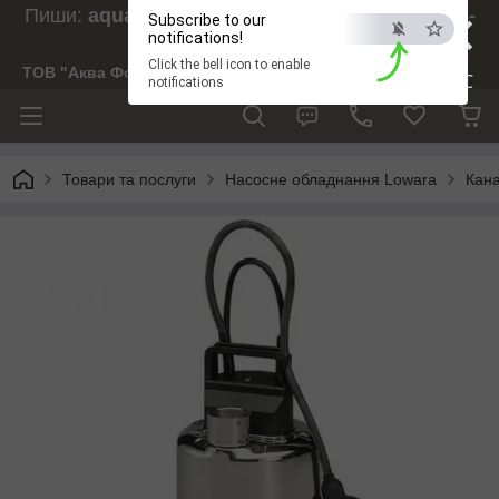
×
Пиши:
aquaforesight@gmail.com
, Дзвони:
073-
Subscribe to our
238-29-97
notifications!
Click the bell icon to enable
ТОВ "Аква Форсайт"
ESC
notifications
Товари та послуги
Насосне обладнання Lowara
Кана