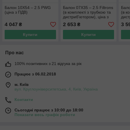
Балон 10X54 – 2.5 PWG
Балон 07X35 – 2.5 Filtrons
Бало
(ціна з ПДВ)
(в комплекті з трубкою та
(в к
дистриб'ютором), ціна з
дист
ПДВ
ПДВ
4 047
2 653
3 5
₴
₴
Купити
Купити
Про нас
100% позитивних з 21 відгука за рік
Працює з 06.02.2018
м. Київ
вул. Круглоуніверситетська, 4, Київ, Україна
Контакти
Сьогодні працює з 10:00 до 18:00
Показати весь графік роботи