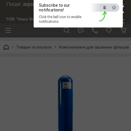
×
Пиши:
aquaforesight@gmail.com
, Дзвони:
073-
Subscribe to our
238-29-97
notifications!
Click the bell icon to enable
ТОВ "Аква Форсайт"
ESC
notifications
Товари та послуги
Комплектуючі для засипних фільтрів