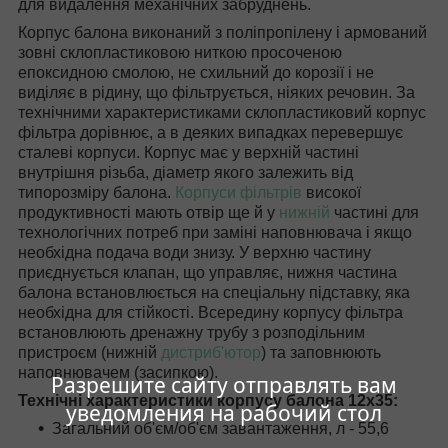
для видалення механічних забруднень.
Корпус балона виконаний з поліпропілену і армований
зовні склопластиковою ниткою просоченою
епоксидною смолою, не схильний до корозії і не
виділяє в рідину, що фільтрується, ніяких речовин. За
технічними характеристиками склопластиковий корпус
фільтра дорівнює, а в деяких випадках перевершує
сталеві корпуси. Корпус має у верхній частині
внутрішня різьба, діаметр якого залежить від
типорозміру балона.
Корпуси фільтрів
високої
продуктивності мають отвір ще й у
нижній
частині для
технологічних потреб при заміні наповнювача і якщо
необхідна подача води знизу. У верхню частину
приєднується клапан, що управляє, нижня частина
балона встановлюється на спеціальну підставку, яка
необхідна для стійкості. Всередину корпусу фільтра
встановлюють дренажну трубу з розподільним
пристроєм (нижній
дистриб'ютор
) та заповнюють
наповнювачем (засипкою).
Разрешите сайту отправлять вам
Технічні характеристики корпусу балона 12x35:
уведомления на рабочий стол
Загальний об'єм/об'єм завантаження, л - 55,6