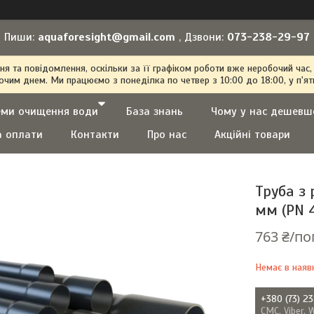
Пиши:
aquaforesight@gmail.com
, Дзвони:
073-238-29-97
 та повідомлення, оскільки за її графіком роботи вже неробочий час,
очим днем. Ми працюємо з понеділка по четвер з 10:00 до 18:00, у п'ят
еми очищення води
База знань
Чому у нас дешевш
а оплати
Контакти
Про нас
Акційні товари
Труба з 
мм (PN 
763 ₴/по
Немає в наяв
+380 (73) 2
СМС, Viber, 