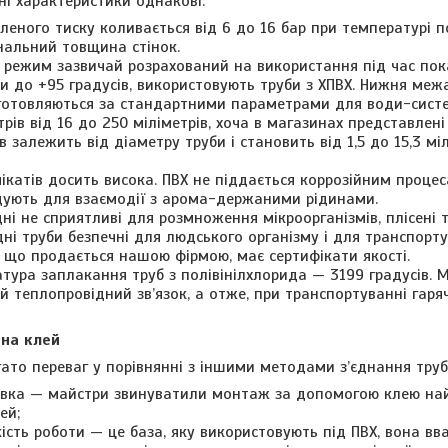
вні характеристики однакові:
еного тиску коливається від 6 до 16 бар при температурі по
нальний товщина стінок.
режим зазвичай розрахований на використання під час показ
и до +95 градусів, використовують труби з ХПВХ. Нижня межа 
иготовляються за стандартними параметрами для води-систем
рів від 16 до 250 міліметрів, хоча в магазинах представлені
 залежить від діаметру труби і становить від 1,5 до 15,3 м
імікатів досить висока. ПВХ не піддається коррозійним процес
дують для взаємодії з арома-держаними рідинами.
ні не сприятливі для розмноження мікроорганізмів, плісені т
дні труби безпечні для людського організму і для транспорт
 що продається нашою фірмою, має сертифікати якості.
тура заплакання труб з полівінілхлорида — 3199 градусів. М
й теплопровідний зв’язок, а отже, при транспортуванні гаря
 на клей
гато переваг у порівнянні з іншими методами з’єднання труб
овка — майстри звинуватили монтаж за допомогою клею на
ей;
ість роботи — це база, яку використовують під ПВХ, вона 