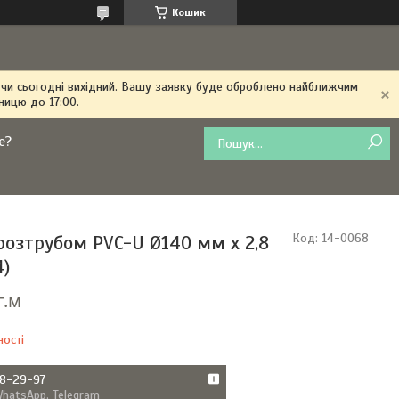
Кошик
 чи сьогодні вихідний. Вашу заявку буде оброблено найближчим
ницю до 17:00.
е?
розтрубом PVC-U Ø140 мм х 2,8
Код:
14-0068
4)
г.м
ності
38-29-97
WhatsApp, Telegram