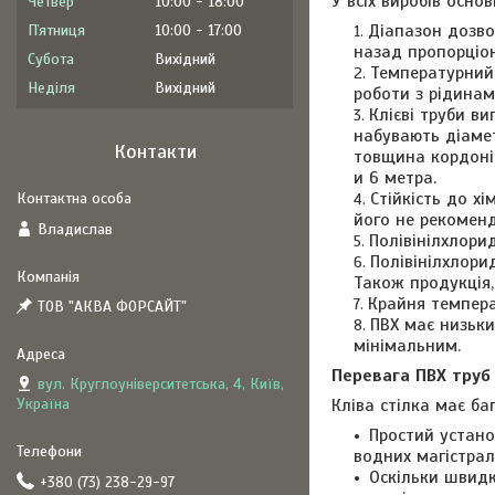
У всіх виробів осно
Четвер
10:00
18:00
Діапазон дозвол
Пʼятниця
10:00
17:00
назад пропорціо
Субота
Вихідний
Температурний 
Неділя
Вихідний
роботи з рідинам
Клієві труби в
набувають діамет
Контакти
товщина кордонів
и 6 метра.
Стійкість до х
його не рекомен
Владислав
Полівінілхлорид
Полівінілхлори
Також продукція,
Крайня темпера
ТОВ "АКВА ФОРСАЙТ"
ПВХ має низьки
мінімальним.
Перевага ПВХ труб
вул. Круглоуніверситетська, 4, Київ,
Україна
Кліва стілка має ба
Простий устан
водних магістрал
Оскільки швидк
+380 (73) 238-29-97