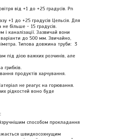
вітря від +1 до +25 градусів. Pn
у +1 до +25 градусів Цельсія. Для
не більше - 15 градусів.
 і каналізації. Зазвичай вони
 варіанти до 500 мм. Звичайно,
іліметра. Типова довжина труби: 3
ам під дією важких розчинів, але
а грибків.
ування продуктів харчування.
атеріал не реагує на горювання.
чих рідкостей воно буде
:
йзручнішим способом прокладання
вважається швидкосохнущим