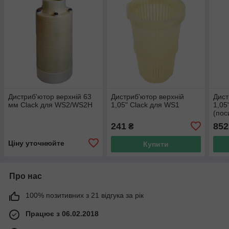
Дистриб'ютор верхній 63
Дистриб'ютор верхній
Дист
мм Clack для WS2/WS2H
1,05" Clack для WS1
1,05
(пос
241
852
₴
Ціну уточнюйте
Купити
Про нас
100% позитивних з 21 відгука за рік
Працює з 06.02.2018