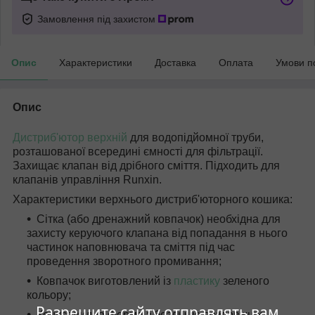
Замовлення під захистом
Опис
Характеристики
Доставка
Оплата
Умови п
Опис
Дистриб'ютор
верхній
для водопідйомної труби,
розташованої всередині ємності для фільтрації.
Захищає клапан від дрібного сміття. Підходить для
клапанів управління Runxin.
Характеристики верхнього дистриб'юторного кошика:
Сітка (або дренажний ковпачок) необхідна для
захисту керуючого клапана від попадання в нього
частинок наповнювача та сміття під час
проведення зворотного промивання;
Ковпачок виготовлений із
пластику
зеленого
кольору;
Разрешите сайту отправлять вам
Конусовидна форма з безліччю поздовжніх