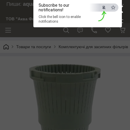
×
Пиши:
aquaforesight@gmail.com
, Дзвони:
073-
Subscribe to our
238-29-97
notifications!
Click the bell icon to enable
ТОВ "Аква Форсайт"
ESC
notifications
Товари та послуги
Комплектуючі для засипних фільтрів