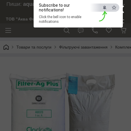
×
Пиши:
aquaforesight@gmail.com
, Дзвони:
073-
Subscribe to our
238-29-97
notifications!
Click the bell icon to enable
ТОВ "Аква Форсайт"
ESC
notifications
Товари та послуги
Фільтруючі завантаження
Комплек