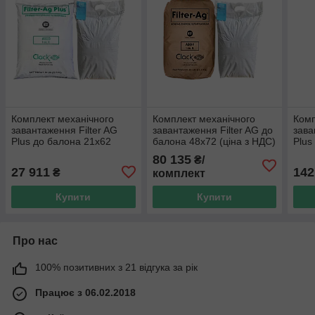
Комплект механічного
Комплект механічного
Комп
завантаження Filter AG
завантаження Filter AG до
зава
Plus до балона 21х62
балона 48х72 (ціна з НДС)
Plus
80 135
₴/
27 911
142
₴
комплект
Купити
Купити
Про нас
100% позитивних з 21 відгука за рік
Працює з 06.02.2018