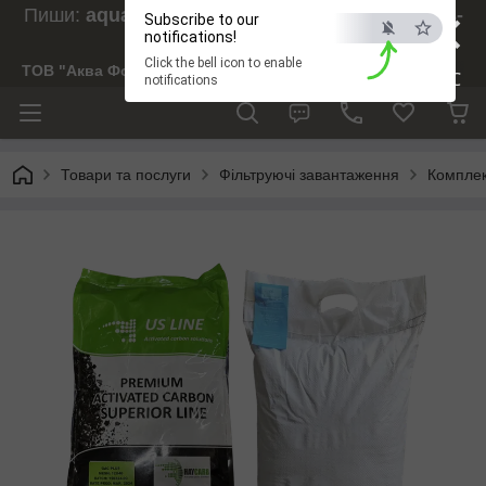
×
Пиши:
aquaforesight@gmail.com
, Дзвони:
073-
Subscribe to our
238-29-97
notifications!
Click the bell icon to enable
ТОВ "Аква Форсайт"
ESC
notifications
Товари та послуги
Фільтруючі завантаження
Комплек