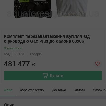
Комплект перезавантаження вугілля від
сірководню Gac Plus до балона 63х86
В наявності
Код: 02-0133
Роздріб
481 477
₴
Купити
Опис
Характеристики
Доставка
Оплата
Умови п
Опис