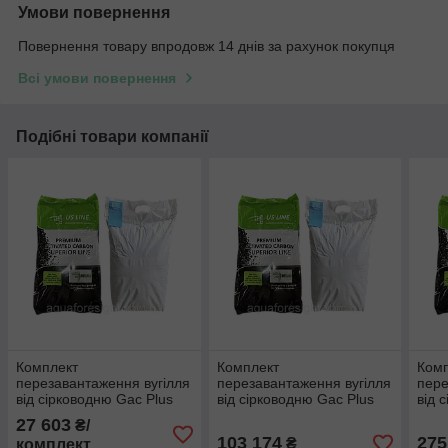
Умови повернення
Повернення товару впродовж 14 днів за рахунок покупця
Всі умови повернення
Подібні товари компанії
Комплект
Комплект
Ком
перезавантаження вугілля
перезавантаження вугілля
пере
від сірководню Gac Plus
від сірководню Gac Plus
від 
до балона 16х65
до балона 30х72
до б
27 603
₴/
103 174
275
₴
комплект