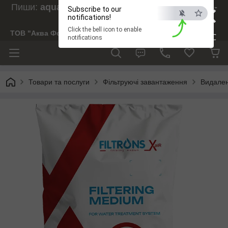
×
Пиши:
aquaforesight@gmail.com
, Дзвони:
073-
Subscribe to our
238-29-97
notifications!
Click the bell icon to enable
ТОВ "Аква Форсайт"
ESC
notifications
Товари та послуги
Фільтруючі завантаження
Видален