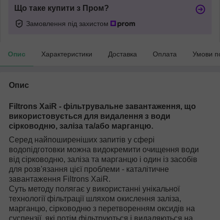
Що таке купити з Пром?
Замовлення під захистом
Опис
Характеристики
Доставка
Оплата
Умови п
Опис
Filtrons XaiR - фільтрувальне завантаження, що
використовується для видалення з води
сірководню, заліза та/або марганцю.
Серед найпоширеніших запитів у сфері
водопідготовки можна видокремити очищення води
від сірководню, заліза та марганцю і один із засобів
для розв'язання цієї проблеми - каталітичне
завантаження Filtrons XaiR.
Суть методу полягає у використанні унікальної
технології фільтрації шляхом окислення заліза,
марганцю, сірководню з перетворенням оксидів на
суспензії, які потім фільтруються і видаляються на