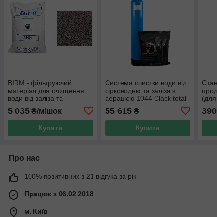
BIRM - фільтруючий
Система очистки води від
Стан
матеріал для очищення
сірководню та заліза з
прод
води від заліза та
аерацією 1044 Clack total
(для
марганцю (28,3 л) (ціна з
care 1 (Filtrons XaiR)
ПДВ
5 035
55 615
390
₴/мішок
₴
ПДВ)
Купити
Купити
Про нас
100% позитивних з 21 відгука за рік
Працює з 06.02.2018
м. Київ