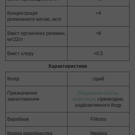
Концентрація
>4
розчиненого кисню, мг/л
Вміст органічних речовин,
<6
мгО2/л
Вміст хлору
<0,5
Характеристики
Колір
сірий
Призначення
Видалення заліза,
завантаження
марганцю
, сірководню,
радіоактивного йоду
Виробник
Filtrons
Країна виробництва
Україна