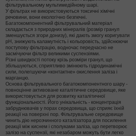
фільтрувальному мультимедійному шарі.
У фільтрах не використовуються токсичні хімічні
речовини, вони екологічно безпечні.
Багатокомпонентний фільтрувальний матеріал
складається з природних мінералів (розмір гранул
зменшується згори донизу), які дають змогу коригувати
pH, знижують каламутність і кольоровість, здійснюючи
поступову фільтрацію, водночас передчасно не
засмічуючи фільтр великими суспензіями.
Різні швидкості потоку крізь розміри гранул, що
збільшуються, сприятливо змінюють гідродинамічні
сили, полегшуючи «контактне» окислення заліза і
марганцю.
Основа фільтрувального багатокомпонентного шару -
повноцінне активоване каталітичне середовище, яке
використовується для розвитку каталітичної
функціональності. Його унікальність - концентрація
забруднювачів у порах середовища, що сприяє їхній
реакції на поверхні пор. Фільтрувальне середовище
чинить дію нерозчинного каталізатора для посилення
реакції між киснем і сполуками заліза, що перетворює
залізо на суспензії, які незабаром можуть бути легко