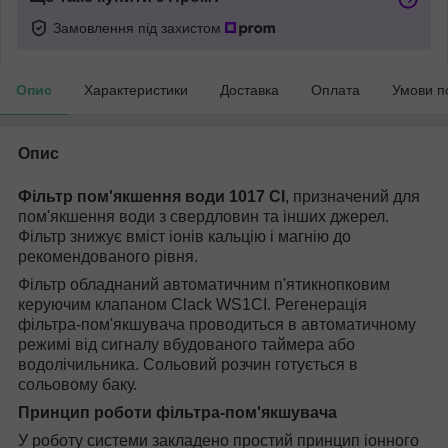
Замовлення під захистом
Опис
Характеристики
Доставка
Оплата
Умови п
Опис
Фільтр пом'якшення води 1017 CI
, призначений для
пом'якшення води з свердловин та інших джерел.
Фільтр знижує вміст іонів кальцію і магнію до
рекомендованого рівня.
Фільтр обладнаний автоматичним п'ятикнопковим
керуючим клапаном Clack WS1CI.
Регенерація
фільтра-пом'якшувача проводиться в автоматичному
режимі від сигналу вбудованого таймера або
водолічильника. Сольовий розчин готується в
сольовому баку.
Принцип роботи фільтра-пом'якшувача
У роботу системи закладено простий принцип іонного