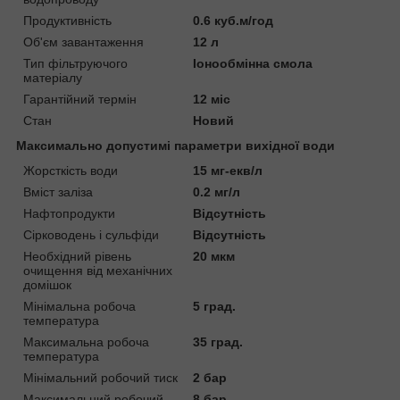
Продуктивність
0.6 куб.м/год
Об'єм завантаження
12 л
Тип фільтруючого
Іонообмінна смола
матеріалу
Гарантійний термін
12 міс
Стан
Новий
Максимально допустимі параметри вихідної води
Жорсткість води
15 мг-екв/л
Вміст заліза
0.2 мг/л
Нафтопродукти
Відсутність
Сірководень і сульфіди
Відсутність
Необхідний рівень
20 мкм
очищення від механічних
домішок
Мінімальна робоча
5 град.
температура
Максимальна робоча
35 град.
температура
Мінімальний робочий тиск
2 бар
Максимальний робочий
8 бар