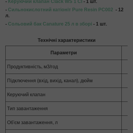
-
Керуючий клапан Clack WS 1 CI
- 1 шт.
-
Сильнокислотний катіоніт Pure Resin PC002
- 12
л.
-
Сольовий бак Canature 25 л в зборі
- 1 шт.
Технічні характеристики
Параметри
Продуктивність, м
3
/год
Підключення (вхід, вихід, канал), дюйм
Керуючий клапан
Тип завантаження
Об'єм завантаження, л