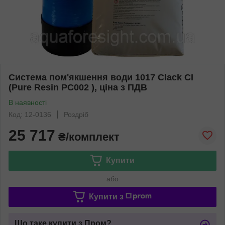
Система пом'якшення води 1017 Clack CI
(Pure Resin PC002 ), ціна з ПДВ
В наявності
Код: 12-0136
Роздріб
25 717
₴/комплект
Купити
або
Купити з
Що таке купити з Пром?