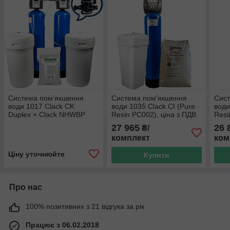
Система пом'якшення
Система пом'якшення
Сис
води 1017 Clack СK
води 1035 Clack CI (Pure
води
Duplex + Clack NHWBP
Resin PC002), ціна з ПДВ
Resi
(перекривання потоку)
27 965
26 
₴/
комплект
ком
Ціну уточнюйте
Купити
Про нас
100% позитивних з 21 відгука за рік
Працює з 06.02.2018