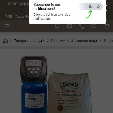
×
Пиши:
aquaforesight@gmail.com
, Дзвони:
073-
Subscribe to our
238-29-97
notifications!
Click the bell icon to enable
ТОВ "Аква Форсайт"
ESC
notifications
Товари та послуги
Системи пом'якшення води
Simpl