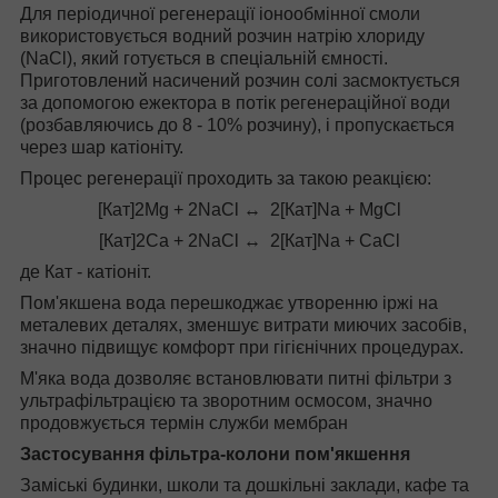
Для періодичної регенерації іонообмінної смоли
використовується водний розчин натрію хлориду
(NaCl), який готується в спеціальній ємності.
Приготовлений насичений розчин солі засмоктується
за допомогою ежектора в потік регенераційної води
(розбавляючись до 8 - 10% розчину), і пропускається
через шар катіоніту.
Процес регенерації проходить за такою реакцією:
[Кат]2Mg + 2NaCl ↔ 2[Кат]Nа + MgCl
[Кат]2Са + 2NaCl ↔ 2[Кат]Nа + CaCl
де Кат - катіоніт.
Пом'якшена вода перешкоджає утворенню іржі на
металевих деталях, зменшує витрати миючих засобів,
значно підвищує комфорт при гігієнічних процедурах.
М'яка вода дозволяє встановлювати питні фільтри з
ультрафільтрацією та зворотним осмосом, значно
продовжується термін служби мембран
Застосування фільтра-колони пом'якшення
Заміські будинки, школи та дошкільні заклади, кафе та