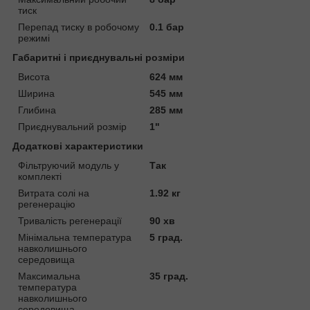
тиск
Перепад тиску в робочому
0.1 бар
режимі
Габаритні і приєднувальні розміри
Висота
624 мм
Ширина
545 мм
Глибина
285 мм
Приєднувальний розмір
1"
Додаткові характеристики
Фільтруючий модуль у
Так
комплекті
Витрата солі на
1.92 кг
регенерацію
Тривалість регенерації
90 хв
Мінімальна температура
5 град.
навколишнього
середовища
Максимальна
35 град.
температура
навколишнього
середовища