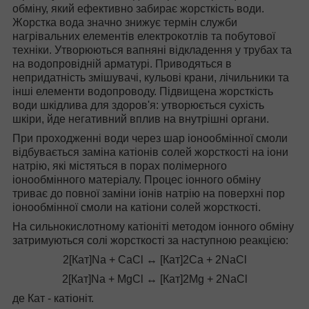
обміну, який ефективно забирає жорсткість води.
Жорстка вода значно знижує термін служби
нагрівальних елементів електрокотлів та побутової
техніки. Утворюються вапняні відкладення у трубах та
на водопровідній арматурі. Приводяться в
непридатність змішувачі, кульові крани, лічильники та
інші елементи водопроводу. Підвищена жорсткість
води шкідлива для здоров'я: утворюється сухість
шкіри, йде негативний вплив на внутрішні органи.
При проходженні води через шар іонообмінної смоли
відбувається заміна катіонів солей жорсткості на іони
натрію, які містяться в порах полімерного
іонообмінного матеріалу. Процес іонного обміну
триває до повної заміни іонів натрію на поверхні пор
іонообмінної смоли на катіони солей жорсткості.
На сильнокислотному катіоніті методом іонного обміну
затримуються солі жорсткості за наступною реакцією:
2[Кат]Nа + CaCl ↔ [Кат]2Са + 2NaCl
2[Кат]Nа + MgCl ↔ [Кат]2Mg + 2NaCl
де Кат - катіоніт.