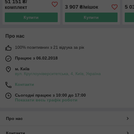
51 151
₴/
балона 21х62 (ціна з ПДВ)
ПДВ
3 907
5 0
₴/мішок
комплект
Купити
Купити
Про нас
100% позитивних з 21 відгука за рік
Працює з 06.02.2018
м. Київ
вул. Круглоуніверситетська, 4, Київ, Україна
Контакти
Сьогодні працює з 10:00 до 17:00
Показати весь графік роботи
Про нас
Контакти