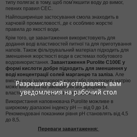
типу полягає в тому, щоб
пом
'якшити воду до вимог,
певних правил СЕС.
Найпошириніше застосування смола знаходить в
харчовій промисловості, де є особливо жорсткі
правила до якості води.
Крім того, це завантаження використовують для
додання воді властивостей питної та для приготування
напоїв. Також фільтрувальний матеріал підходить для
зменшення жорсткості води в системах побутового
водовикористання.
Завантаження Purolite C100E у
формі кислоти добре підходить для зменшення у
воді концентрації солей марганцю та заліза
. Але
вміст у воді залишкового хлору або гіпохлориту натрію
Разрешите сайту отправлять вам
може вплинути на зменшення абсорбційних
уведомления на рабочий стол
властивостей фільтруючого середовища.
Використання наповнювача Purolite можливе в
широкому діапазоні індексу pH — від 0 до 14.
Рекомендовані показники рівня pH становлять від 4,5
до 8,5.
Переваги завантаження: