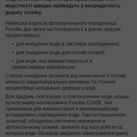
жорсткості швидко приведуть у непридатність
дорогу техніку.
Невисока вартість фільтрувального середовища
Purolite дає змогу застосовувати її в різних галузях
промисловості:
для очищення води в системах охолодження;
для очищення води для питних потреб;
для води, яка використовується в
промисловому виробництві.
Ступінь очищення залежить від інтенсивності потоку,
кількості завантажувальної речовини та ступеня
концентрації небажаних домішок у воді.
Для завдань, пов'язаних із пом'якшенням води, краще
купити марку наповнювача Purolite C100E, яка
призначена для використання в регенераційному
встановленні пом'якшення води. Таке встановлення,
зазвичай, обладнане системою керування в
автоматичному режимі, залежно від часу роботи та
витрати води. Основне завдання завантаження цього