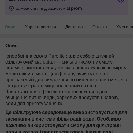
Замовлення під захистом
Опис
Характеристики
Доставка
Оплата
Умови п
Опис
Іонообмінна смола Purolite являє собою штучний
фільтруючий матеріал — сильно кислотну смолу-
полімер, виготовлену у формі дрібних кульок розміром
менш ніж міліметр. Цей фільтруючий матеріал
призначений для видалення розчинених солей металів
і нітратів через заміщення іонами натрію.
Завантаження ефективно застосовується для
очищення питної води, харчових продуктів і напоїв, і
води для приготування їжі.
Це фільтруюче середовище використовується для
засипання в системи фільтрації води. Особливо
важливо використовувати смолу для фільтрації
води в котлах і парогенераторах, інакше солі