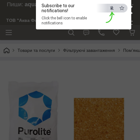
×
Пиши:
aquaforesight@gmail.com
, Дзвони:
073-
Subscribe to our
238-29-97
notifications!
Click the bell icon to enable
ТОВ "Аква Форсайт"
ESC
notifications
Товари та послуги
Фільтруючі завантаження
Пом'якш