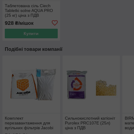
Таблетована сіль Сiech
Tabletki solne AQUA PRO
(25 кг) ціна з ПДВ
928
₴/мішок
Купити
Подібні товари компанії
Комплект
Сильнокислотний катіоніт
BIRM
перезавантаження для
Purolex PRC107E (25л)
мате
вугільних фільтрів Jacobi
ціна з ПДВ
води
CS (для питної води) до
марг