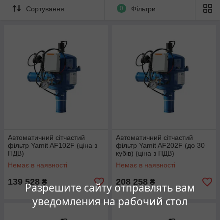
Сортування
0
Фільтри
Автоматичний сітчастий
Автоматичний сітчастий
фільтр Yamit AF102F (ціна з
фільтр Yamit AF202F (до 30
ПДВ)
кубів) (ціна з ПДВ)
Немає в наявності
Немає в наявності
139 528
208 258
₴
₴
Разрешите сайту отправлять вам
уведомления на рабочий стол